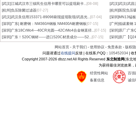
[武汉]
江城武汉市三镇民生信用卡哪里可以提现刷卡...
[08-08]
[武汉]
武汉(武昌
[杭州]
负压除菌过滤器
[07-27]
[杭州]
医院负压
[武汉]
武汉良信用153371-89098刷现提现取现/武昌光...
[07-04]
[深圳]
MN13锰板
[深圳]
广东| 耐磨钢：NM360A钢板 NM400A耐磨钢板
[07-15]
[广州]
低碳素钢 1
[深圳]
广东18CrMo4—40CR光圆—42CrMo4合金钢直径...
[07-15]
[深圳]
原厂:广东Q3
[深圳]
广东！S20C钢材——进口S20C材质成分——S2...
[07-15]
[深圳]
原厂【Q24
网站首页
-
关于我们
-
使用协议
-
免责条款
-
版权隐
问题请通过
在线提问
反馈 | 在线客户QQ：
105452034
| 
Copyright 2007-
2026 dbzz.net All Rights Reserved
东北制造网
(东北
为获得最佳浏览效果，建议
经营性网站
百强
备案信息
诚信