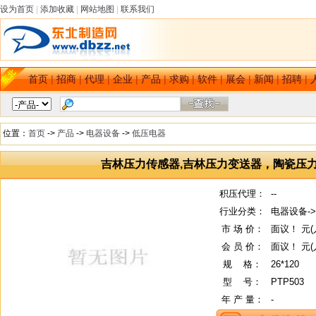
设为首页
|
添加收藏
|
网站地图
|
联系我们
首页
|
招商
|
代理
|
企业
|
产品
|
求购
|
软件
|
展会
|
新闻
|
招聘
|
位置：
首页
->
产品
->
电器设备
->
低压电器
吉林压力传感器,吉林压力变送器，陶瓷压
积压代理：
--
行业分类：
电器设备-
市 场 价：
面议！ 元(
会 员 价：
面议！ 元(
规
--
格：
26*120
型
--
号：
PTP503
年 产 量：
-