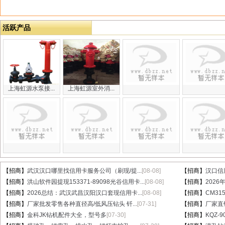
活跃产品
上海虹源水泵接...
上海虹源室外消...
【招商】
武汉汉口哪里找信用卡服务公司（刷现/提...
[08-08]
【招商】
汉口信
【招商】
洪山软件园提现153371-89098光谷信用卡...
[08-08]
【招商】
202
【招商】
2026总结：武汉武昌汉阳汉口套现信用卡...
[08-08]
【招商】
CM31
【招商】
厂家批发零售各种直径高/低风压钻头 钎...
[07-31]
【招商】
厂家直销
【招商】
金科JK钻机配件大全，型号多
[07-30]
【招商】
KQZ-