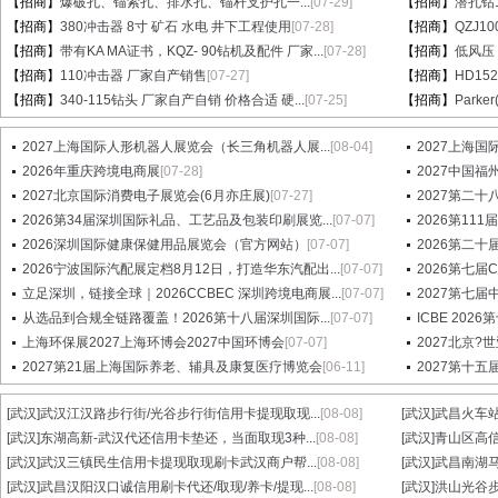
【招商】
爆破孔、锚索孔、排水孔、锚杆支护孔一...
[07-29]
【招商】
潜孔钻1
【招商】
380冲击器 8寸 矿石 水电 井下工程使用
[07-28]
【招商】
QZJ1
【招商】
带有KA MA证书，KQZ- 90钻机及配件 厂家...
[07-28]
【招商】
低风压
【招商】
110冲击器 厂家自产销售
[07-27]
【招商】
HD15
【招商】
340-115钻头 厂家自产自销 价格合适 硬...
[07-25]
【招商】
Parke
2027上海国际人形机器人展览会（长三角机器人展...
[08-04]
2027上海国
2026年重庆跨境电商展
[07-28]
2027中国
2027北京国际消费电子展览会(6月亦庄展)
[07-27]
2027第二十八届
2026第34届深圳国际礼品、工艺品及包装印刷展览...
[07-07]
2026第1
2026深圳国际健康保健用品展览会（官方网站）
[07-07]
2026第二十
2026宁波国际汽配展定档8月12日，打造华东汽配出...
[07-07]
2026第七
立足深圳，链接全球｜2026CCBEC 深圳跨境电商展...
[07-07]
2027第七
从选品到合规全链路覆盖！2026第十八届深圳国际...
[07-07]
ICBE 20
上海环保展2027上海环博会2027中国环博会
[07-07]
2027北京?
2027第21届上海国际养老、辅具及康复医疗博览会
[06-11]
2027第十
[武汉]
武汉江汉路步行街/光谷步行街信用卡提现取现...
[08-08]
[武汉]
武昌火车站
[武汉]
东湖高新-武汉代还信用卡垫还，当面取现3种...
[08-08]
[武汉]
青山区高信
[武汉]
武汉三镇民生信用卡提现取现刷卡武汉商户帮...
[08-08]
[武汉]
武昌南湖马
[武汉]
武昌汉阳汉口诚信用刷卡代还/取现/养卡/提现...
[08-08]
[武汉]
洪山光谷步