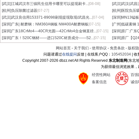
[武汉]
江城武汉市三镇民生信用卡哪里可以提现刷卡...
[08-08]
[武汉]
武汉(武昌
[杭州]
负压除菌过滤器
[07-27]
[杭州]
医院负压
[武汉]
武汉良信用153371-89098刷现提现取现/武昌光...
[07-04]
[深圳]
MN13锰板
[深圳]
广东| 耐磨钢：NM360A钢板 NM400A耐磨钢板
[07-15]
[广州]
低碳素钢 1
[深圳]
广东18CrMo4—40CR光圆—42CrMo4合金钢直径...
[07-15]
[深圳]
原厂:广东Q3
[深圳]
广东！S20C钢材——进口S20C材质成分——S2...
[07-15]
[深圳]
原厂【Q24
网站首页
-
关于我们
-
使用协议
-
免责条款
-
版权隐
问题请通过
在线提问
反馈 | 在线客户QQ：
105452034
| 
Copyright 2007-
2026 dbzz.net All Rights Reserved
东北制造网
(东北
为获得最佳浏览效果，建议
经营性网站
百强
备案信息
诚信