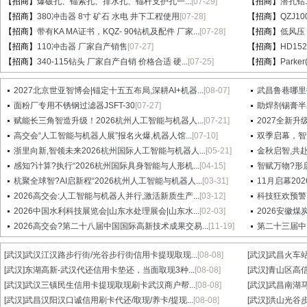
【招商】
爆破孔、锚索孔、排水孔、锚杆支护孔一...
[07-29]
【招商】
潜孔钻1
【招商】
380冲击器 8寸 矿石 水电 井下工程使用
[07-28]
【招商】
QZJ1
【招商】
带有KA MA证书，KQZ- 90钻机及配件 厂家...
[07-28]
【招商】
低风压
【招商】
110冲击器 厂家自产销售
[07-27]
【招商】
HD15
【招商】
340-115钻头 厂家自产自销 价格合适 硬...
[07-25]
【招商】
Parke
2027北京世亚智博会|锚定十五五布局,深耕AI+机器...
[08-07]
武昌鲁巷哪里找信
面粉厂专用不锈钢过滤器JSFT-30
[07-27]
助焊剂锡膏半
赋能长三角智造升级！2026杭州人工智能与机器人...
[07-21]
2027全新升
高交会“人工智能与机器人展”报名火爆,机器人馆...
[07-10]
双季启幕，智
浙里向新,智领未来2026杭州国际人工智能与机器人...
[05-21]
金秋启智,共赴
感知?计算?执行“2026杭州国际具身智能与人形机...
[04-15]
智赋万物?形启
杭聚全球智?AI启新程“2026杭州人工智能与机器人...
[03-31]
11月启幕20
2026高交会:人工智能与机器人并行,激活新质生产...
[03-12]
科技狂欢预警！
2026中国水利科技展览会|山东水处理展会|山东水...
[02-03]
2026安徽煤
2026高交会?第二十八届中国国际高新技术成果交易...
[11-19]
第二十三届中
[武汉]
武汉江汉路步行街/光谷步行街信用卡提现取现...
[08-08]
[武汉]
武昌火车站
[武汉]
东湖高新-武汉代还信用卡垫还，当面取现3种...
[08-08]
[武汉]
青山区高信
[武汉]
武汉三镇民生信用卡提现取现刷卡武汉商户帮...
[08-08]
[武汉]
武昌南湖马
[武汉]
武昌汉阳汉口诚信用刷卡代还/取现/养卡/提现...
[08-08]
[武汉]
洪山光谷步