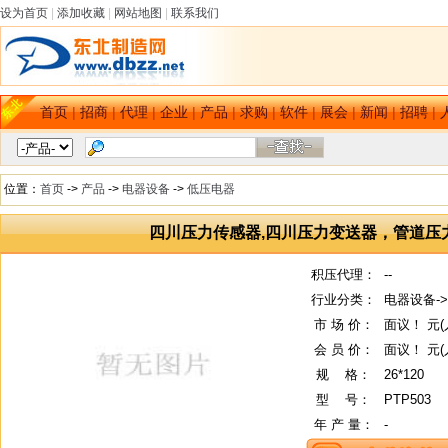
设为首页
|
添加收藏
|
网站地图
|
联系我们
首页
|
招商
|
代理
|
企业
|
产品
|
求购
|
软件
|
展会
|
新闻
|
招聘
|
位置：
首页
->
产品
->
电器设备
->
低压电器
四川压力传感器,四川压力变送器，管道压
积压代理：
--
行业分类：
电器设备-
市 场 价：
面议！ 元(
会 员 价：
面议！ 元(
规
--
格：
26*120
型
--
号：
PTP503
年 产 量：
-