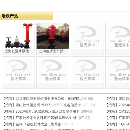
活跃产品
上海虹源水泵接...
上海虹源室外消...
【招商】
武汉汉口哪里找信用卡服务公司（刷现/提...
[08-08]
【招商】
汉口信
【招商】
洪山软件园提现153371-89098光谷信用卡...
[08-08]
【招商】
202
【招商】
2026总结：武汉武昌汉阳汉口套现信用卡...
[08-08]
【招商】
CM31
【招商】
厂家批发零售各种直径高/低风压钻头 钎...
[07-31]
【招商】
厂家直销
【招商】
金科JK钻机配件大全，型号多
[07-30]
【招商】
KQZ-