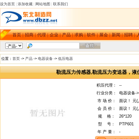
设为首页
|
添加收藏
|
网站地图
|
联系我们
首页
|
招商
|
代理
|
企业
|
产品
|
求购
|
软件
|
展会
|
新闻
|
招聘
|
位置：
首页
->
产品
->
电器设备
->
低压电器
勒流压力传感器,勒流压力变送器，液
积压代理：
--
行业分类：
电器设备-
市 场 价：
面议！ 元(
会 员 价：
面议！ 元(
规
--
格：
26*120
型
--
号：
PTP601
年 产 量：
-