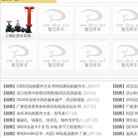
上海虹源水泵接...
【招商】
CM315钻机配件大全 阿特拉斯钻机配件大...
[08-07]
【招商】
武汉汉
【招商】
汉口信用卡刷现/汉阳取现/武汉武昌提现...
[08-01]
【招商】
洪山软件
【招商】
2026年信用卡风控越来越严，武汉取现提...
[08-01]
【招商】
202
【招商】
厂家批发零售各种直径高/低风压钻头 钎...
[07-31]
【招商】
厂家直销
【招商】
金科JK钻机配件大全，型号多
[07-30]
【招商】
KQZ-
【招商】
爆破孔、锚索孔、排水孔、锚杆支护孔一...
[07-29]
【招商】
潜孔钻1
【招商】
380冲击器 8寸 矿石 水电 井下工程使用
[07-28]
【招商】
QZJ1
【招商】
带有KA MA证书，KQZ- 90钻机及配件 厂家...
[07-28]
【招商】
低风压