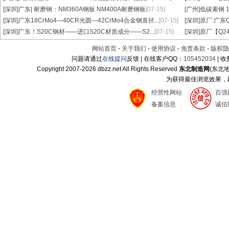
[深圳]
广东| 耐磨钢：NM360A钢板 NM400A耐磨钢板
[07-15]
[广州]
低碳素钢 1
[深圳]
广东18CrMo4—40CR光圆—42CrMo4合金钢直径...
[07-15]
[深圳]
原厂:广东Q3
[深圳]
广东！S20C钢材——进口S20C材质成分——S2...
[07-15]
[深圳]
原厂【Q24
网站首页
-
关于我们
-
使用协议
-
免责条款
-
版权隐
问题请通过
在线提问
反馈 | 在线客户QQ：
105452034
| 
Copyright 2007-
2026 dbzz.net All Rights Reserved
东北制造网
(东北
为获得最佳浏览效果，建议
经营性网站
百强
备案信息
诚信