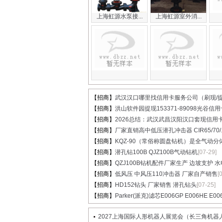
上海虹源水泵接...
上海虹源室外消...
【招商】
武汉汉口哪里找信用卡服务公司（刷现/提.
【招商】
洪山软件园提现153371-89098光谷信用卡
【招商】
2026总结：武汉武昌汉阳汉口套现信用卡.
【招商】
厂家直销高中低压潜孔冲击器 CIR65/70/..
【招商】
KQZ-90（常俗称圆盘钻机）是全气动分体.
【招商】
潜孔钻100B QJZ100B气动钻机
[07-29]
【招商】
QZJ100B钻机配件厂家生产 边坡支护 水电.
【招商】
低风压 中风压110冲击器 厂家自产销售
[
【招商】
HD152钻头 厂家销售 潜孔钻头
[07-25]
【招商】
Parker(派克)滤芯E006GP E006HE E00
2027上海国际人形机器人展览会（长三角机器人展