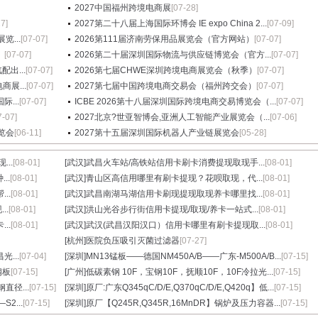
2027中国福州跨境电商展
[07-28]
27]
2027第二十八届上海国际环博会 IE expo China 2...
[07-09]
...
[07-07]
2026第111届济南劳保用品展览会（官方网站）
[07-07]
）
[07-07]
2026第二十届深圳国际物流与供应链博览会（官方...
[07-07]
出...
[07-07]
2026第七届CHWE深圳跨境电商展览会（秋季）
[07-07]
展...
[07-07]
2027第七届中国跨境电商交易会（福州跨交会）
[07-07]
...
[07-07]
ICBE 2026第十八届深圳国际跨境电商交易博览会（...
[07-07]
7-07]
2027北京?世亚智博会,亚洲人工智能产业展览会（...
[07-06]
览会
[06-11]
2027第十五届深圳国际机器人产业链展览会
[05-28]
..
[08-01]
[武汉]
武昌火车站/高铁站信用卡刷卡消费提现取现手...
[08-01]
..
[08-01]
[武汉]
青山区高信用哪里有刷卡提现？花呗取现，代...
[08-01]
..
[08-01]
[武汉]
武昌南湖马湖信用卡刷现提现取现养卡哪里找...
[08-01]
..
[08-01]
[武汉]
洪山光谷步行街信用卡提现/取现/养卡一站式...
[08-01]
..
[08-01]
[武汉]
武汉(武昌汉阳汉口）信用卡哪里有刷卡提现取...
[08-01]
[杭州]
医院负压吸引灭菌过滤器
[07-27]
光...
[07-04]
[深圳]
MN13锰板——德国NM450A/B——广东-M500A/B...
[07-15]
钢板
[07-15]
[广州]
低碳素钢 10F，宝钢10F，抚顺10F，10F冷拉光...
[07-15]
直径...
[07-15]
[深圳]
原厂:广东Q345qC/D/E,Q370qC/D/E,Q420q】低...
[07-15]
2...
[07-15]
[深圳]
原厂【Q245R,Q345R,16MnDR】锅炉及压力容器...
[07-15]