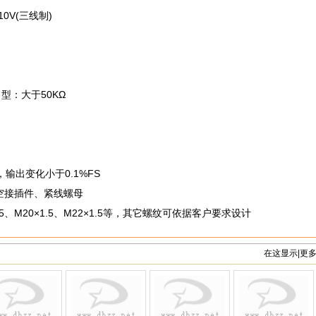
10V(三线制)
型：大于50KΩ
，输出变化小于0.1%FS
航空接插件、紧线螺母
×1.5、M20×1.5、M22×1.5等，其它螺纹可依据客户要求设计
在这显示|更