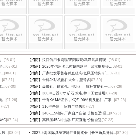
..
[08-01]
【招商】
汉口信用卡刷现/汉阳取现/武汉武昌提现...
[08-01]
...
[08-01]
【招商】
2026年信用卡风控越来越严，武汉取现提...
[08-01]
..
[08-01]
【招商】
厂家批发零售各种直径高/低风压钻头 钎...
[07-31]
.
[07-31]
【招商】
金科JK钻机配件大全，型号多
[07-30]
..
[07-30]
【招商】
爆破孔、锚索孔、排水孔、锚杆支护孔一...
[07-29]
【招商】
380冲击器 8寸 矿石 水电 井下工程使用
[07-28]
..
[07-28]
【招商】
带有KA MA证书，KQZ- 90钻机及配件 厂家...
[07-28]
07-27]
【招商】
110冲击器 厂家自产销售
[07-27]
【招商】
340-115钻头 厂家自产自销 价格合适 硬...
[07-25]
6AC
[07-24]
【招商】
高风压45A冲击器 厂家直销 价格合适
[07-23]
...
[08-04]
2027上海国际具身智能产业博览会（长三角具身智...
[07-30]