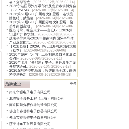
会：全球智造..
[2026-08-12到2026-08-14]
2026宁波国际汽车零部件及售后市场博览会
（CAPAFAIR..
[2026-08-12到2026-08-14]
2026第51届GFE广州餐饮加盟展：连锁品
牌集结，赋能创..
[2026-08-14到2026-08-
16]
2026第51届GFE广州国际餐饮加盟展：聚
势华南创富潮，..
[2026-08-14到2026-08-
16]
匠心传承，味启未来——富众GFE2026第
51届广州餐饮加..
[2026-08-14到2026-08-
16]
越南半导体展-2026年越南河内国际半导体
产业及智能电..
[2026-08-26到2026-08-28]
【欢迎莅临】2026CHWE出海网深圳跨境展
（秋季）
[2026-09-03到2026-09-06]
2026年越南（河内）工业制造及自动化展览
会VIIF
[2026-09-09到2026-09-11]
2026年印度（慕尼黑）电子元器件及生产设
备展览会el..
[2026-09-16到2026-09-18]
2026深圳跨境电商展：数智链动全球，解码
跨境增长新..
[2026-09-16到2026-09-18]
活跃企业
更多
南京华强电子电子有限公司
北消安全设备工程（上海）有限公司
南京固琦分析仪器制造有限公司
佛山市赛普特电子仪器有限公司
佛山市赛普特电子仪器有限公司
济宁神东工矿设备有限公司