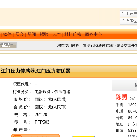
|
软件
|
展会
|
新闻
|
招聘
|
人才
|
材料价格
|
商务中心
您在使用过程，发现BUG通过在线问题提交由开
江门压力传感器,江门压力变送器
积压代理：
--
行业分类：
电器设备->低压电器
陈勇
先生
市 场 价：
面议！ 元(人民币)
手机：
1892
会 员 价：
面议！ 元(人民币)
电话：
86 -
规
--
格：
26*120
传真：
86 -
型
--
号：
PTP503
地址：
广东
年 产 量：
-
邮编：
5283