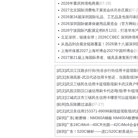
2026年重庆跨境电商展
[07-28]
2027北京国际消费电子展览会(6月亦庄展)
[07-
2026第34届深圳国际礼品、工艺品及包装印刷展览
2026深圳国际健康保健用品展览会（官方网站
2026宁波国际汽配展定档8月12日，打造华东汽配
立足深圳，链接全球｜2026CCBEC 深圳跨境电商
从选品到合规全链路覆盖！2026第十八届深圳国际
上海环保展2027上海环博会2027中国环博会
[0
2027第21届上海国际养老、辅具及康复医疗博
[武汉]
武汉江汉路步行街/光谷步行街信用卡提现取现.
[武汉]
东湖高新-武汉代还信用卡垫还，当面取现3种.
[武汉]
武汉三镇民生信用卡提现取现刷卡武汉商户帮.
[武汉]
武昌汉阳汉口诚信用刷卡代还/取现/养卡/提现.
[武汉]
江城武汉市三镇民生信用卡哪里可以提现刷卡.
[杭州]
负压除菌过滤器
[07-27]
[武汉]
武汉良信用153371-89098刷现提现取现/武昌
[深圳]
广东| 耐磨钢：NM360A钢板 NM400A耐磨
[深圳]
广东18CrMo4—40CR光圆—42CrMo4合金钢
[深圳]
广东！S20C钢材——进口S20C材质成分——S