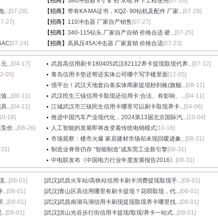
【招商】
380冲击器 8寸 矿石 水电 井下工程使用
[07-28]
..
[07-28]
【招商】
带有KA MA证书，KQZ- 90钻机及配件 厂家...
[07-28]
07-27]
【招商】
110冲击器 厂家自产销售
[07-27]
【招商】
340-115钻头 厂家自产自销 价格合适 硬...
[07-25]
6AC
[07-24]
【招商】
高风压45A冲击器 厂家直销 价格合适
[07-23]
...
[04-17]
武昌高信用刷卡180405武汉82112养卡提现取现代养...
[07-12]
12-05]
青岛信用卡垫还帮还实体公司哪个写字楼里面
[12-05]
强平台！武汉天地套白条实体商家提现秒到账(旗舰...
[08-11]
...
[08-11]
武汉民生三镇信用卡取现还信用卡:合法、有影响、...
[04-11]
...
[04-11]
江城武汉市三镇民生信用卡哪里可以刷卡取现养卡...
[04-06]
10-18]
推进中国汽车产业现代化，2024第13届北京国际汽...
[10-04]
价...
[06-26]
人工智能的发展即将改变着传统电销模式
[10-18]
市场观察：楼市火爆 家居建材市场却未现回暖迹象...
[08-31]
-31]
制造业脊骨仍存 “智能制造”成东莞工业新引擎
[08-31]
中电联发布《中国电力行业年度发展报告2016》
[08-31]
..
[08-01]
[武汉]
武昌火车站/高铁站信用卡刷卡消费提现取现手...
[08-01]
..
[08-01]
[武汉]
青山区高信用哪里有刷卡提现？花呗取现，代...
[08-01]
..
[08-01]
[武汉]
武昌南湖马湖信用卡刷现提现取现养卡哪里找...
[08-01]
..
[08-01]
[武汉]
洪山光谷步行街信用卡提现/取现/养卡一站式...
[08-01]