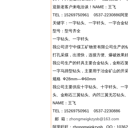
迎新老客户来电洽谈！NAME：王飞
TEL：15269750961 0537-2230886阿
关键字：一字钻头、一字钎头、一字合金钻
型号：型号齐全
一字钻头、一字钎头
我公司济宁中煤工矿物资有限公司生产的
打孔采煤，出渣快，连接方便、爆破效果
我公司生产的钎具主要合金钻头，金刚石
一字马蹄型钻头，主要用于冶金矿山的开采
规格 Ф28mm—Ф60mm
我公司主要供应十字钻头、十字钎头、一字
头、金刚石三翼钻头、内凹三翼无芯钻头
NAME：王飞
TEL：15269750961 0537-2230886
邮 箱：
zhongmeigkzysb@163.com
阿里旺旺：zhongmeigkzysb QQ：10362