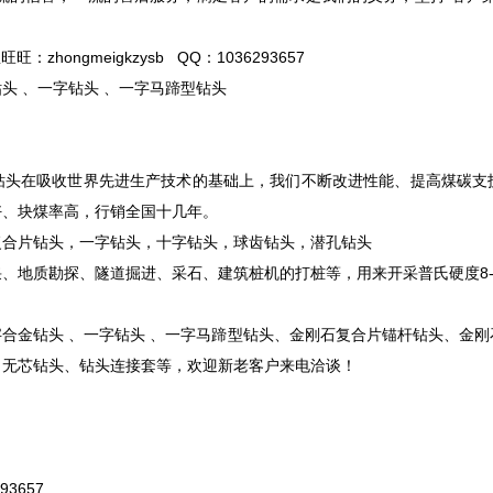
里旺旺：zhongmeigkzysb QQ：1036293657
头 、一字钻头 、一字马蹄型钻头
钻头在吸收世界先进生产技术的基础上，我们不断改进性能、提高煤碳支
好、块煤率高，行销全国十几年。
复合片钻头，一字钻头，十字钻头，球齿钻头，潜孔钻头
、地质勘探、隧道掘进、采石、建筑桩机的打桩等，用来开采普氏硬度8-
合金钻头 、一字钻头 、一字马蹄型钻头、金刚石复合片锚杆钻头、金刚
、无芯钻头、钻头连接套等，欢迎新老客户来电洽谈！
93657