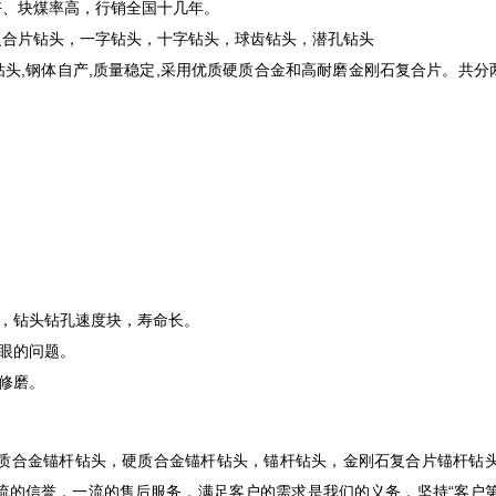
好、块煤率高，行销全国十几年。
复合片钻头，一字钻头，十字钻头，球齿钻头，潜孔钻头
头,钢体自产,质量稳定,采用优质硬质合金和高耐磨金刚石复合片。共分两
，钻头钻孔速度块，寿命长。
眼的问题。
修磨。
优质合金锚杆钻头，硬质合金锚杆钻头，锚杆钻头，金刚石复合片锚杆钻头
流的信誉，一流的售后服务，满足客户的需求是我们的义务，坚持“客户