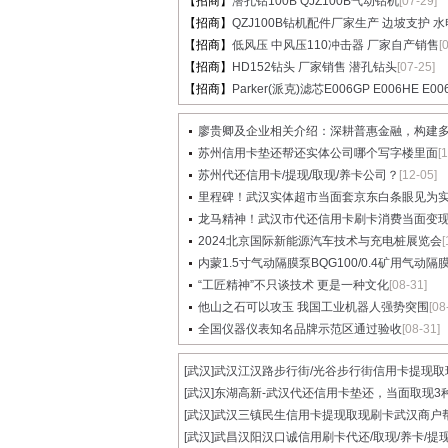
【招商】
潜孔钻100B QJZ100B气动钻机
[07-29]
【招商】
QZJ100B钻机配件厂家生产 边坡支护 水电.
【招商】
低风压 中风压110冲击器 厂家自产销售
[
【招商】
HD152钻头 厂家销售 潜孔钻头
[07-25]
【招商】
Parker(派克)滤芯E006GP E006HE E00
廖贵卿及企业相关介绍：深耕普惠金融，构建多元
苏州信用卡垫还帮还实体公司哪个写字楼里面
[
苏州代还信用卡/提现/取现/养卡公司？
[12-05]
里程碑！武汉实体超市当面套京东白条眼见为实值
龙马精神！武汉市代还信用卡刷卡消费当面变现具
2024北京国际新能源汽车技术与充电桩展览会
[
内蒙1.5寸气动隔膜泵BQG100/0.4矿用气动隔膜泵
“工匠精神”不只谈技术 更是一种文化
[08-31]
他山之石可以攻玉 我国工业机器人强势突围
[08
全国仪器仪表知名品牌示范区通过验收
[08-31]
[武汉]
武汉江汉路步行街/光谷步行街信用卡提现取现.
[武汉]
东湖高新-武汉代还信用卡垫还，当面取现3种.
[武汉]
武汉三镇民生信用卡提现取现刷卡武汉商户帮.
[武汉]
武昌汉阳汉口诚信用刷卡代还/取现/养卡/提现.