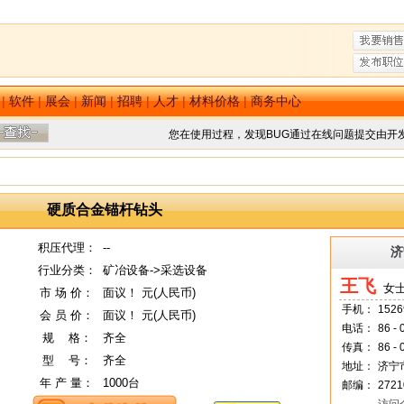
|
软件
|
展会
|
新闻
|
招聘
|
人才
|
材料价格
|
商务中心
您在使用过程，发现BUG通过在线问题提交由开
硬质合金锚杆钻头
积压代理：
--
济
行业分类：
矿冶设备->采选设备
王飞
女士
市 场 价：
面议！ 元(人民币)
手机：
1526
会 员 价：
面议！ 元(人民币)
电话：
86 -
规
--
格：
齐全
传真：
86 -
型
--
号：
齐全
地址：
济宁
年 产 量：
1000台
邮编：
2721