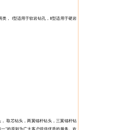
类， I型适用于软岩钻孔，Ⅱ型适用于硬岩
， 取芯钻头，两翼锚杆钻头，三翼锚杆钻
第一”的原则为广大客户提供优质的服务。欢