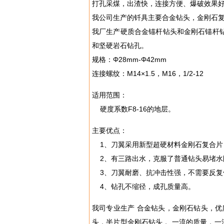
打孔采煤，出渣快，连接方便、爆破效果
我公司生产的钎具主要合金钻头，金刚石
我厂生产硬质合金锚杆钻头和金刚石锚杆钻
和坚硬岩石钻孔。
规格：Φ28mm-Φ42mm
连接螺纹：M14×1.5，M16，1/2-12
适用范围：
硬度系数F8-16的地层。
主要优点：
1、刀翼采用新型超硬材料金刚石复合片
2、有三路出水，克服了普通钻头易堵水
3、刀翼耐磨、抗冲击性强，不需要反复
4、钻孔不缩径，成孔质量高。
我司专业生产 合金钻头，金刚石钻头，
头，半片型金刚石钻头， 一流的质量，一