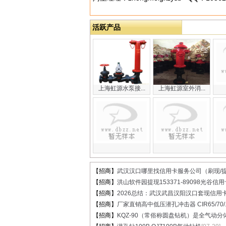
活跃产品
上海虹源水泵接...
上海虹源室外消...
【招商】
武汉汉口哪里找信用卡服务公司（刷现/提.
【招商】
洪山软件园提现153371-89098光谷信用卡
【招商】
2026总结：武汉武昌汉阳汉口套现信用卡.
【招商】
厂家直销高中低压潜孔冲击器 CIR65/70/..
【招商】
KQZ-90（常俗称圆盘钻机）是全气动分体.