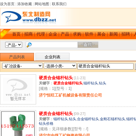
设为首页
|
添加收藏
|
网站地图
|
联系我们
首页
|
招商
|
代理
|
企业
|
产品
|
求购
|
软件
|
展会
|
新闻
|
招聘
|
产品列表
企业列表
硬质合金锚杆钻头
[11-23]
关键字
：
硬质合金锚杆钻头
,
锚杆钻头
,
钻头
[规格：1][型号：1]
济宁恒旺工矿机械设备有限责任公司
硬质合金锚杆钻头
[09-27]
关键字
：
锚杆钻头
,
钻头
,
合金锚杆钻头
,
金刚石锚杆钻头
,
锚杆
钻头价格
[规格：见详细参数][型号：/]
济宁市中煤工矿物资有限公司