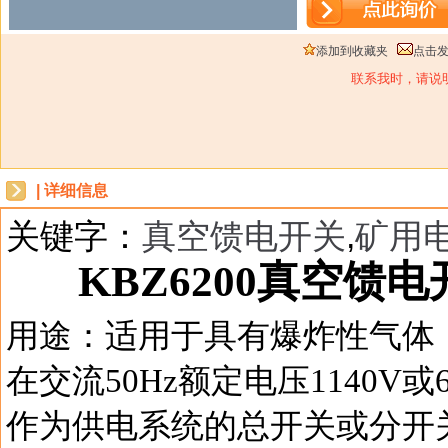
添加到收藏夹
点击
联系我时，请说
| 详细信息
关键字：
真空馈电开关
,
矿用
KBZ
6
20
0真空馈电
dbzz
用途：适用于具有爆炸性气体
在交流50Hz额定电压1140V或
作为供电系统的总开关或分开