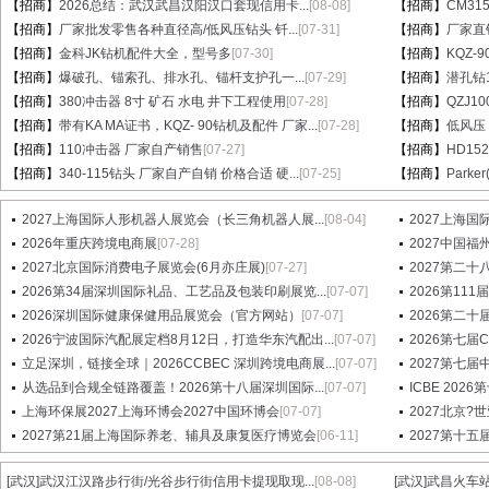
【招商】
2026总结：武汉武昌汉阳汉口套现信用卡...
[08-08]
【招商】
CM31
【招商】
厂家批发零售各种直径高/低风压钻头 钎...
[07-31]
【招商】
厂家直销
【招商】
金科JK钻机配件大全，型号多
[07-30]
【招商】
KQZ-
【招商】
爆破孔、锚索孔、排水孔、锚杆支护孔一...
[07-29]
【招商】
潜孔钻1
【招商】
380冲击器 8寸 矿石 水电 井下工程使用
[07-28]
【招商】
QZJ1
【招商】
带有KA MA证书，KQZ- 90钻机及配件 厂家...
[07-28]
【招商】
低风压
【招商】
110冲击器 厂家自产销售
[07-27]
【招商】
HD15
【招商】
340-115钻头 厂家自产自销 价格合适 硬...
[07-25]
【招商】
Parke
2027上海国际人形机器人展览会（长三角机器人展...
[08-04]
2027上海国
2026年重庆跨境电商展
[07-28]
2027中国
2027北京国际消费电子展览会(6月亦庄展)
[07-27]
2027第二十八届
2026第34届深圳国际礼品、工艺品及包装印刷展览...
[07-07]
2026第1
2026深圳国际健康保健用品展览会（官方网站）
[07-07]
2026第二十
2026宁波国际汽配展定档8月12日，打造华东汽配出...
[07-07]
2026第七
立足深圳，链接全球｜2026CCBEC 深圳跨境电商展...
[07-07]
2027第七
从选品到合规全链路覆盖！2026第十八届深圳国际...
[07-07]
ICBE 20
上海环保展2027上海环博会2027中国环博会
[07-07]
2027北京?
2027第21届上海国际养老、辅具及康复医疗博览会
[06-11]
2027第十
[武汉]
武汉江汉路步行街/光谷步行街信用卡提现取现...
[08-08]
[武汉]
武昌火车站