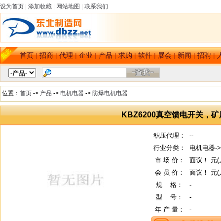
设为首页
|
添加收藏
|
网站地图
|
联系我们
首页
|
招商
|
代理
|
企业
|
产品
|
求购
|
软件
|
展会
|
新闻
|
招聘
|
位置：
首页
->
产品
->
电机电器
->
防爆电机电器
KBZ6200真空馈电开关，
积压代理：
--
行业分类：
电机电器-
市 场 价：
面议！ 元(
会 员 价：
面议！ 元(
规
--
格：
-
型
--
号：
-
年 产 量：
-