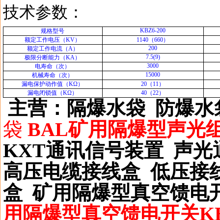
技术参数：
KBZ6-200
规格型号
额定工作电压（KV）
1140（660）
200
额定工作电流（A）
7.5(9)
极限分断能力（KA）
3000
电寿命（次）
15000
机械寿命（次）
漏电保护动作值（KΩ）
20（11）
漏电闭锁值（KΩ）
40（22）
主营：隔爆水袋 防爆水
袋
BAL
矿用隔爆型声光
KXT
通讯信号装置
声光
高压电缆接线盒 低压接
盒
矿用隔爆型真空馈电
用隔爆型真空馈电开关
K