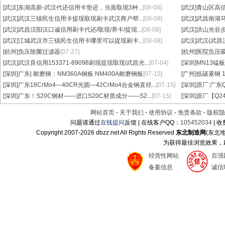
[武汉]
东湖高新-武汉代还信用卡垫还，当面取现3种...
[08-08]
[武汉]
青山区高信
[武汉]
武汉三镇民生信用卡提现取现刷卡武汉商户帮...
[08-08]
[武汉]
武昌南湖马
[武汉]
武昌汉阳汉口诚信用刷卡代还/取现/养卡/提现...
[08-08]
[武汉]
洪山光谷步
[武汉]
江城武汉市三镇民生信用卡哪里可以提现刷卡...
[08-08]
[武汉]
武汉(武昌
[杭州]
负压除菌过滤器
[07-27]
[杭州]
医院负压
[武汉]
武汉良信用153371-89098刷现提现取现/武昌光...
[07-04]
[深圳]
MN13锰板
[深圳]
广东| 耐磨钢：NM360A钢板 NM400A耐磨钢板
[07-15]
[广州]
低碳素钢 1
[深圳]
广东18CrMo4—40CR光圆—42CrMo4合金钢直径...
[07-15]
[深圳]
原厂:广东Q3
[深圳]
广东！S20C钢材——进口S20C材质成分——S2...
[07-15]
[深圳]
原厂【Q24
网站首页
-
关于我们
-
使用协议
-
免责条款
-
版权隐
问题请通过
在线提问
反馈 | 在线客户QQ：
105452034
| 
Copyright 2007-
2026 dbzz.net All Rights Reserved
东北制造网
(东北
为获得最佳浏览效果，建议
经营性网站
百强
备案信息
诚信