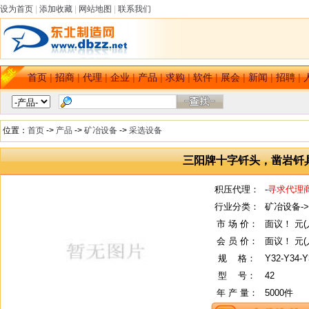
设为首页
|
添加收藏
|
网站地图
|
联系我们
首页
|
招商
|
代理
|
企业
|
产品
|
求购
|
软件
|
展会
|
新闻
|
招聘
|
位置：
首页
->
产品
->
矿冶设备
->
采选设备
三阳牌十字钎头，凿岩钎
积压代理：
-
寻求代理
行业分类：
矿冶设备-
市 场 价：
面议！ 元(
会 员 价：
面议！ 元(
规
--
格：
Y32-Y34-Y
型
--
号：
42
年 产 量：
5000件