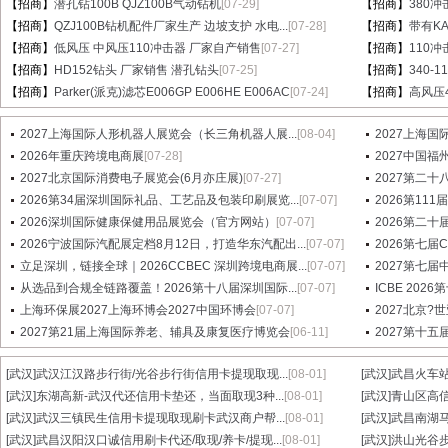
【招商】
潜孔钻100B QJZ100B气动钻机
[07-29]
【招商】
380冲
【招商】
QZJ100B钻机配件厂家生产 边坡支护 水电...
[07-28]
【招商】
带有KA
【招商】
低风压 中风压110冲击器 厂家自产销售
[07-27]
【招商】
110
【招商】
HD152钻头 厂家销售 潜孔钻头
[07-25]
【招商】
340-
【招商】
Parker(派克)滤芯E006GP E006HE E006AC
[07-24]
【招商】
高风压
2027上海国际人形机器人展览会（长三角机器人展...
[08-04]
2027上海国
2026年重庆跨境电商展
[07-28]
2027中国
2027北京国际消费电子展览会(6月亦庄展)
[07-27]
2027第二十八届
2026第34届深圳国际礼品、工艺品及包装印刷展览...
[07-07]
2026第1
2026深圳国际健康保健用品展览会（官方网站）
[07-07]
2026第二十
2026宁波国际汽配展定档8月12日，打造华东汽配出...
[07-07]
2026第七
立足深圳，链接全球｜2026CCBEC 深圳跨境电商展...
[07-07]
2027第七
从选品到合规全链路覆盖！2026第十八届深圳国际...
[07-07]
ICBE 20
上海环保展2027上海环博会2027中国环博会
[07-07]
2027北京?
2027第21届上海国际养老、辅具及康复医疗博览会
[06-11]
2027第十
[武汉]
武汉江汉路步行街/光谷步行街信用卡提现取现...
[08-01]
[武汉]
武昌火车站
[武汉]
东湖高新-武汉代还信用卡垫还，当面取现3种...
[08-01]
[武汉]
青山区高信
[武汉]
武汉三镇民生信用卡提现取现刷卡武汉商户帮...
[08-01]
[武汉]
武昌南湖马
[武汉]
武昌汉阳汉口诚信用刷卡代还/取现/养卡/提现...
[08-01]
[武汉]
洪山光谷步