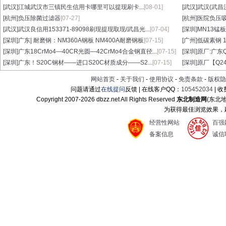
[武汉]
江城武汉市三镇民生信用卡哪里可以提现刷卡...
[08-01]
[武汉]
武汉(武昌
[杭州]
负压除菌过滤器
[07-27]
[杭州]
医院负压
[武汉]
武汉良信用153371-89098刷现提现取现/武昌光...
[07-04]
[深圳]
MN13锰板
[深圳]
广东| 耐磨钢：NM360A钢板 NM400A耐磨钢板
[07-15]
[广州]
低碳素钢 1
[深圳]
广东18CrMo4—40CR光圆—42CrMo4合金钢直径...
[07-15]
[深圳]
原厂:广东Q3
[深圳]
广东！S20C钢材——进口S20C材质成分——S2...
[07-15]
[深圳]
原厂【Q24
网站首页
-
关于我们
-
使用协议
-
免责条款
-
版权隐
问题请通过
在线提问
反馈 | 在线客户QQ：
105452034
| 
Copyright 2007-
2026 dbzz.net All Rights Reserved
东北制造网
(东北
为获得最佳浏览效果，建议
经营性网站
百强
备案信息
诚信