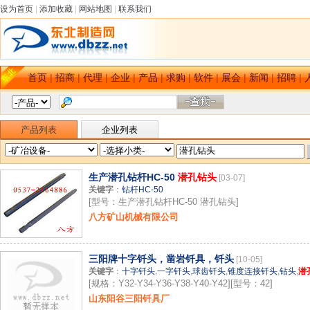
设为首页
|
添加收藏
|
网站地图
|
联系我们
首页
|
招商
|
代理
|
企业
|
产品
|
求购
|
软件
|
展会
|
新闻
|
招聘
|
产品列表
企业列表
生产潜孔钻杆HC-50
潜孔钻头
[03-07]
关键字
：
钻杆HC-50
[型号：生产潜孔钻杆HC-50 潜孔钻头]
八方矿山机械有限公司
三阳牌十字钎头，凿岩钎具，钎头
[10-05]
关键字
：
十字钎头
,
一字钎头
,
球齿钎头
,
锥度连接钎头
,
钻头
,
潜
[规格：Y32-Y34-Y36-Y38-Y40-Y42][型号：42]
山东阳谷三阳钎具厂