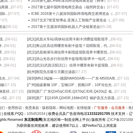
出...
[07-07]
2026第七届CHWE深圳跨境电商展览会（秋季）
[07-07]
展...
[07-07]
2027第七届中国跨境电商交易会（福州跨交会）
[07-07]
...
[07-07]
ICBE 2026第十八届深圳国际跨境电商交易博览会（...
[07-07]
7-07]
2027北京?世亚智博会,亚洲人工智能产业展览会（...
[07-06]
览会
[06-11]
2027第十五届深圳国际机器人产业链展览会
[05-28]
..
[08-01]
[武汉]
武昌火车站/高铁站信用卡刷卡消费提现取现手...
[08-01]
..
[08-01]
[武汉]
青山区高信用哪里有刷卡提现？花呗取现，代...
[08-01]
..
[08-01]
[武汉]
武昌南湖马湖信用卡刷现提现取现养卡哪里找...
[08-01]
..
[08-01]
[武汉]
洪山光谷步行街信用卡提现/取现/养卡一站式...
[08-01]
..
[08-01]
[武汉]
武汉(武昌汉阳汉口）信用卡哪里有刷卡提现取...
[08-01]
[杭州]
医院负压吸引灭菌过滤器
[07-27]
光...
[07-04]
[深圳]
MN13锰板——德国NM450A/B——广东-M500A/B...
[07-15]
钢板
[07-15]
[广州]
低碳素钢 10F，宝钢10F，抚顺10F，10F冷拉光...
[07-15]
直径...
[07-15]
[深圳]
原厂:广东Q345qC/D/E,Q370qC/D/E,Q420q】低...
[07-15]
2...
[07-15]
[深圳]
原厂【Q245R,Q345R,16MnDR】锅炉及压力容器...
[07-15]
我们
-
使用协议
-
免责条款
-
版权隐私
-
网站地图
-
友情链接
-
广告服务
-
会员服务
-
免
 | 在线客户QQ：
105452034
| 收费会员及广告咨询电话
13332201705
技术支持：辽
ights Reserved
东北制造网
(东北地区唯一制造业网上平台) 版权所有
辽ICP备202100
为获得最佳浏览效果，建议使用IE7以上，或Firefox7以上浏览器