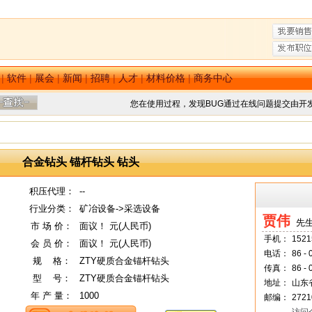
|
软件
|
展会
|
新闻
|
招聘
|
人才
|
材料价格
|
商务中心
您在使用过程，发现BUG通过在线问题提交由开
合金钻头 锚杆钻头 钻头
积压代理：
--
行业分类：
矿冶设备->采选设备
贾伟
先生
市 场 价：
面议！ 元(人民币)
手机：
1521
会 员 价：
面议！ 元(人民币)
电话：
86 -
规
--
格：
ZTY硬质合金锚杆钻头
传真：
86 -
型
--
号：
ZTY硬质合金锚杆钻头
地址：
山东
年 产 量：
1000
邮编：
2721