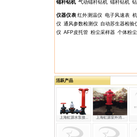
锚杆钻机
气动锚杆钻机
锚杆钻机
钻
仪器仪表
红外测温仪
电子风速表
仪
通风参数检测仪
自动苏生器检验
仪
AFP
皮托管
粉尘采样器
个体粉尘
活跃产品
上海虹源水泵接...
上海虹源室外消...