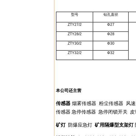
型号
钻孔直径
ZTY27/2
Φ27
ZTY28/2
Φ28
ZTY30/2
Φ30
ZTY32/2
Φ32
本公司还主营
传感器
烟雾传感器
粉尘传感器
风速
传感器
急停传感器
急停闭锁开关
皮
矿灯
防爆应急灯
矿用隔爆型支架灯