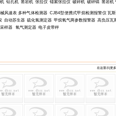
机
钻孔机
凿岩机
张拉仪
锚索张拉仪
破碎机
破碎镐
凿岩机
机械风速表
多种气体检测器
CJB4
型便携式甲烷检测报警仪
瓦斯
仪
自动苏生器
硫化氢测定器
甲烷氧气两参数报警器
高负压瓦
采样器
氧气测定器
电子皮带秤
在这显示|更