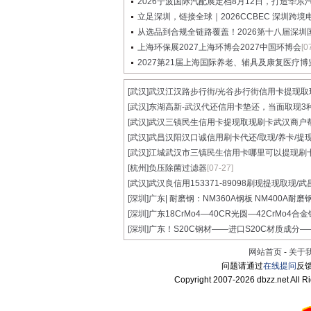
2026宁波国际汽配展定档8月12日，打造华东汽配
立足深圳，链接全球｜2026CCBEC 深圳跨境电商
从选品到合规全链路覆盖！2026第十八届深圳国际
上海环保展2027上海环博会2027中国环博会
[0
2027第21届上海国际养老、辅具及康复医疗博
[武汉]
武汉江汉路步行街/光谷步行街信用卡提现取现.
[武汉]
东湖高新-武汉代还信用卡垫还，当面取现3种.
[武汉]
武汉三镇民生信用卡提现取现刷卡武汉商户帮.
[武汉]
武昌汉阳汉口诚信用刷卡代还/取现/养卡/提现.
[武汉]
江城武汉市三镇民生信用卡哪里可以提现刷卡.
[杭州]
负压除菌过滤器
[07-27]
[武汉]
武汉良信用153371-89098刷现提现取现/武昌
[深圳]
广东| 耐磨钢：NM360A钢板 NM400A耐磨
[深圳]
广东18CrMo4—40CR光圆—42CrMo4合金钢
[深圳]
广东！S20C钢材——进口S20C材质成分——S
网站首页
-
关于
问题请通过
在线提问
反馈
Copyright 2007-
2026 dbzz.net All R