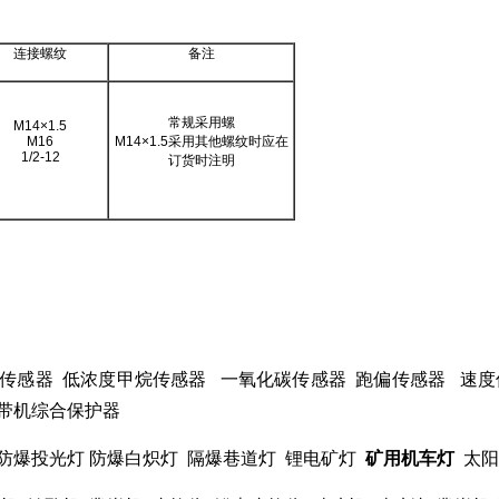
连接螺纹
备注
常规采用螺
M14×
1.5
M16
M14×1.5
采用其他螺纹时应在
1/2-12
订货时注明
传感器
低浓度甲烷传感器
一氧化碳传感器
跑偏传感器
速度
带机综合保护器
防爆投光灯 防爆白炽灯
隔爆巷道灯
锂电矿灯
矿用机车灯
太阳