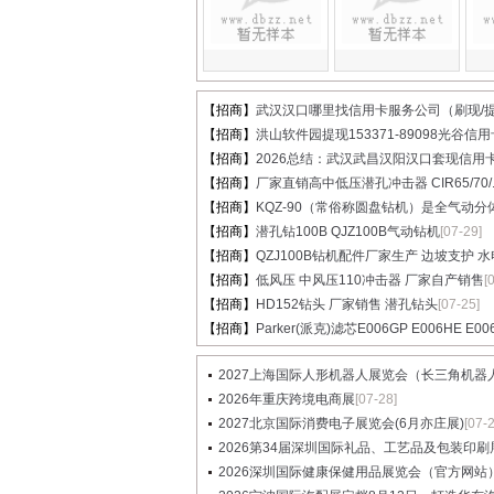
【招商】
武汉汉口哪里找信用卡服务公司（刷现/提.
【招商】
洪山软件园提现153371-89098光谷信用卡
【招商】
2026总结：武汉武昌汉阳汉口套现信用卡.
【招商】
厂家直销高中低压潜孔冲击器 CIR65/70/..
【招商】
KQZ-90（常俗称圆盘钻机）是全气动分体.
【招商】
潜孔钻100B QJZ100B气动钻机
[07-29]
【招商】
QZJ100B钻机配件厂家生产 边坡支护 水电.
【招商】
低风压 中风压110冲击器 厂家自产销售
[
【招商】
HD152钻头 厂家销售 潜孔钻头
[07-25]
【招商】
Parker(派克)滤芯E006GP E006HE E00
2027上海国际人形机器人展览会（长三角机器人展
2026年重庆跨境电商展
[07-28]
2027北京国际消费电子展览会(6月亦庄展)
[07-
2026第34届深圳国际礼品、工艺品及包装印刷展览
2026深圳国际健康保健用品展览会（官方网站