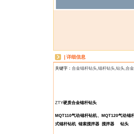
| 详细信息
关键字：
合金锚杆钻头
,
锚杆钻头
,
钻头
,
合金
dbzz
ZTY
硬质合金锚杆钻头
MQT110
气动锚杆钻机、
MQT120
气动锚
式锚杆钻机
锚索搅拌器
搅拌器
钻头