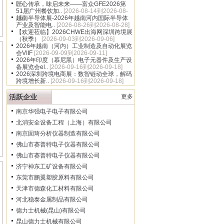
16]
匠心传承，味启未来——富众GFE2026第
51届广州餐饮加..
[2026-08-14到2026-08-
16]
越南半导体展-2026年越南河内国际半导体
产业及智能电..
[2026-08-26到2026-08-28]
【欢迎莅临】2026CHWE出海网深圳跨境展
（秋季）
[2026-09-03到2026-09-06]
2026年越南（河内）工业制造及自动化展览
会VIIF
[2026-09-09到2026-09-11]
2026年印度（慕尼黑）电子元器件及生产设
备展览会el..
[2026-09-16到2026-09-18]
2026深圳跨境电商展：数智链动全球，解码
跨境增长新..
[2026-09-16到2026-09-18]
活跃企业
更多
南京华强电子电子有限公司
北消安全设备工程（上海）有限公司
南京固琦分析仪器制造有限公司
佛山市赛普特电子仪器有限公司
佛山市赛普特电子仪器有限公司
济宁神东工矿设备有限公司
东莞市鹏翼塑胶原料有限公司
天津市德森化工材料有限公司
河北稳泰金属制品有限公司
德力士机械(昆山)有限公司
昆山德力士机械有限公司