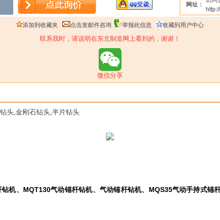
访问
网址：
http
添加到收藏夹
点击发邮件咨询
举报此信息
收藏到用户中心
联系我时，请说明在东北制造网上看到的，谢谢！
微信分享
钻头
,
金刚石钻头
,
半片钻头
杆钻机、
MQT130
气动锚杆钻机、气动锚杆钻机、
MQS35
气动手持式锚