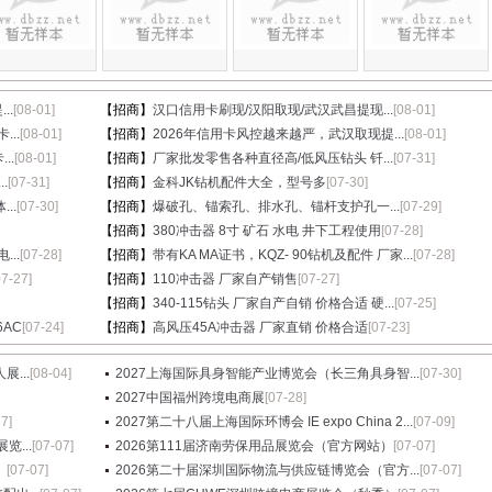
..
[08-01]
【招商】
汉口信用卡刷现/汉阳取现/武汉武昌提现...
[08-01]
...
[08-01]
【招商】
2026年信用卡风控越来越严，武汉取现提...
[08-01]
..
[08-01]
【招商】
厂家批发零售各种直径高/低风压钻头 钎...
[07-31]
.
[07-31]
【招商】
金科JK钻机配件大全，型号多
[07-30]
..
[07-30]
【招商】
爆破孔、锚索孔、排水孔、锚杆支护孔一...
[07-29]
【招商】
380冲击器 8寸 矿石 水电 井下工程使用
[07-28]
..
[07-28]
【招商】
带有KA MA证书，KQZ- 90钻机及配件 厂家...
[07-28]
07-27]
【招商】
110冲击器 厂家自产销售
[07-27]
【招商】
340-115钻头 厂家自产自销 价格合适 硬...
[07-25]
6AC
[07-24]
【招商】
高风压45A冲击器 厂家直销 价格合适
[07-23]
...
[08-04]
2027上海国际具身智能产业博览会（长三角具身智...
[07-30]
2027中国福州跨境电商展
[07-28]
27]
2027第二十八届上海国际环博会 IE expo China 2...
[07-09]
...
[07-07]
2026第111届济南劳保用品展览会（官方网站）
[07-07]
）
[07-07]
2026第二十届深圳国际物流与供应链博览会（官方...
[07-07]