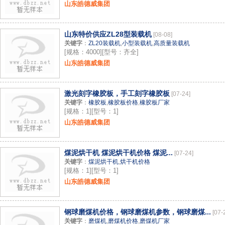
山东皓德威集团
山东特价供应ZL28型装载机
[08-08]
关键字
：
ZL20装载机
,
小型装载机
,
高质量装载机
[规格：4000][型号：齐全]
山东皓德威集团
激光刻字橡胶板，手工刻字橡胶板
[07-24]
关键字
：
橡胶板
,
橡胶板价格
,
橡胶板厂家
[规格：1][型号：1]
山东皓德威集团
煤泥烘干机 煤泥烘干机价格 煤泥...
[07-24]
关键字
：
煤泥烘干机
,
烘干机价格
[规格：1][型号：1]
山东皓德威集团
钢球磨煤机价格，钢球磨煤机参数，钢球磨煤...
[07-
关键字
：
磨煤机
,
磨煤机价格
,
磨煤机厂家