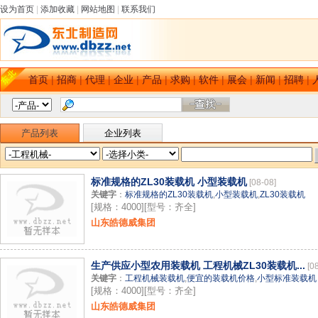
设为首页
|
添加收藏
|
网站地图
|
联系我们
首页
|
招商
|
代理
|
企业
|
产品
|
求购
|
软件
|
展会
|
新闻
|
招聘
|
产品列表
企业列表
标准规格的ZL30装载机 小型装载机
[08-08]
关键字
：
标准规格的ZL30装载机
,
小型装载机
,
ZL30装载机
[规格：4000][型号：齐全]
山东皓德威集团
生产供应小型农用装载机 工程机械ZL30装载机...
[0
关键字
：
工程机械装载机
,
便宜的装载机价格
,
小型标准装载机
[规格：4000][型号：齐全]
山东皓德威集团