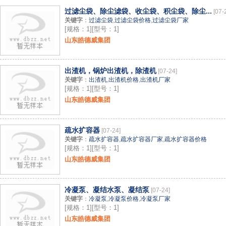
过滤尘袋、除尘滤袋、收尘袋、积尘袋、除尘...
[07-
关键字
：
过滤尘袋
,
过滤尘袋价格
,
过滤尘袋厂家
[规格：1][型号：1]
山东皓德威集团
出渣机，锅炉出渣机，除渣机
[07-24]
关键字
：
出渣机
,
出渣机价格
,
出渣机厂家
[规格：1][型号：1]
山东皓德威集团
疏水扩容器
[07-24]
关键字
：
疏水扩容器
,
疏水扩容器厂家
,
疏水扩容器价格
[规格：1][型号：1]
山东皓德威集团
冷凝泵、凝结水泵、凝结泵
[07-24]
关键字
：
冷凝泵
,
冷凝泵价格
,
冷凝泵厂家
[规格：1][型号：1]
山东皓德威集团