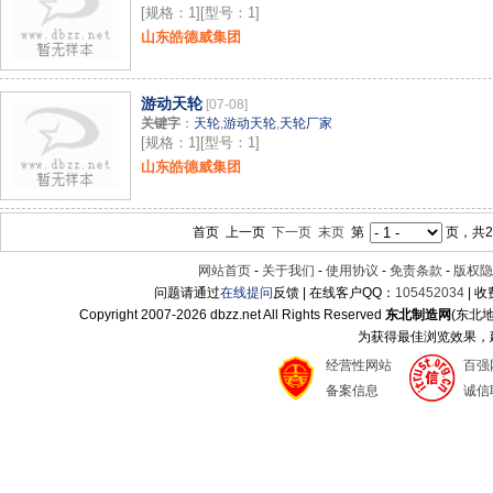
[规格：1][型号：1]
山东皓德威集团
游动天轮
[07-08]
关键字
：
天轮
,
游动天轮
,
天轮厂家
[规格：1][型号：1]
山东皓德威集团
首页 上一页
下一页
末页
第
页，共21
网站首页
-
关于我们
-
使用协议
-
免责条款
-
版权隐
问题请通过
在线提问
反馈 | 在线客户QQ：
105452034
| 
Copyright 2007-
2026 dbzz.net All Rights Reserved
东北制造网
(东北
为获得最佳浏览效果，建议
经营性网站
百强
备案信息
诚信