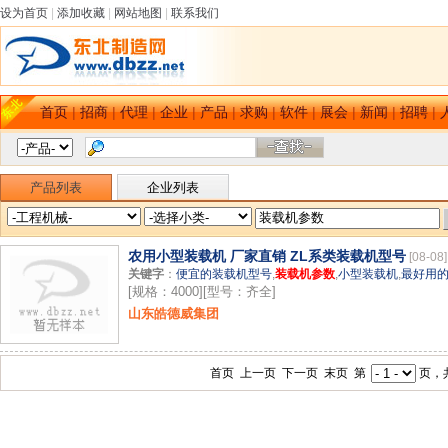
设为首页
|
添加收藏
|
网站地图
|
联系我们
首页
|
招商
|
代理
|
企业
|
产品
|
求购
|
软件
|
展会
|
新闻
|
招聘
|
产品列表
企业列表
农用小型装载机 厂家直销 ZL系类装载机型号
[08-08]
关键字
：
便宜的装载机型号
,
装载机参数
,
小型装载机
,
最好用
[规格：4000][型号：齐全]
山东皓德威集团
首页 上一页 下一页 末页 第
页，共