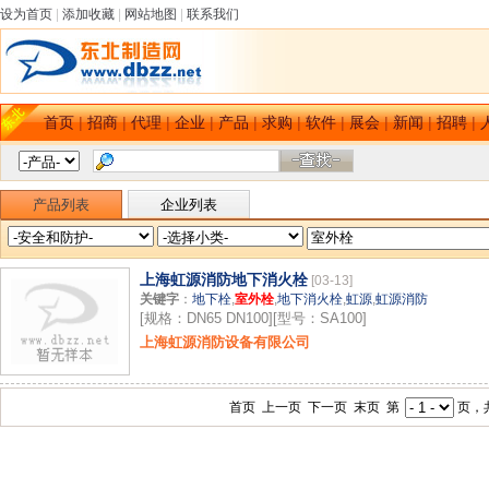
设为首页
|
添加收藏
|
网站地图
|
联系我们
首页
|
招商
|
代理
|
企业
|
产品
|
求购
|
软件
|
展会
|
新闻
|
招聘
|
产品列表
企业列表
上海虹源消防地下消火栓
[03-13]
关键字
：
地下栓
,
室外栓
,
地下消火栓
,
虹源
,
虹源消防
[规格：DN65 DN100][型号：SA100]
上海虹源消防设备有限公司
首页 上一页 下一页 末页 第
页，共