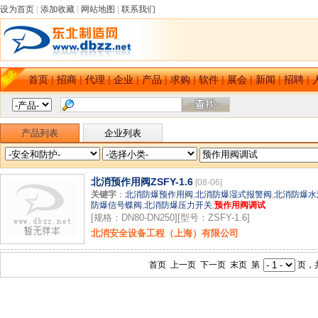
设为首页
|
添加收藏
|
网站地图
|
联系我们
首页
|
招商
|
代理
|
企业
|
产品
|
求购
|
软件
|
展会
|
新闻
|
招聘
|
产品列表
企业列表
北消预作用阀ZSFY-1.6
[08-06]
关键字
：
北消防爆预作用阀
,
北消防爆湿式报警阀
,
北消防爆水
防爆信号蝶阀
,
北消防爆压力开关
,
预作用阀调试
[规格：DN80-DN250][型号：ZSFY-1.6]
北消安全设备工程（上海）有限公司
首页 上一页 下一页 末页 第
页，共