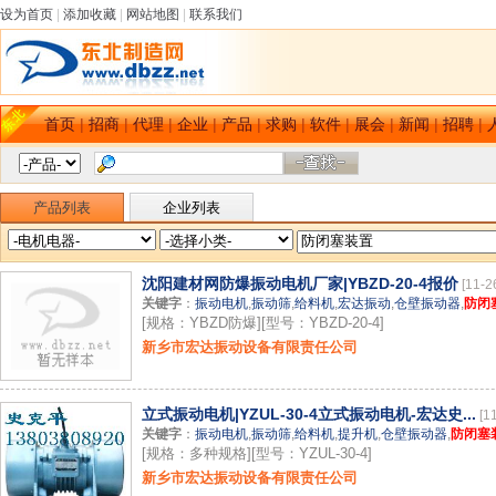
设为首页
|
添加收藏
|
网站地图
|
联系我们
首页
|
招商
|
代理
|
企业
|
产品
|
求购
|
软件
|
展会
|
新闻
|
招聘
|
产品列表
企业列表
沈阳建材网防爆振动电机厂家|YBZD-20-4报价
[11-2
关键字
：
振动电机
,
振动筛
,
给料机
,
宏达振动
,
仓壁振动器
,
防闭
[规格：YBZD防爆][型号：YBZD-20-4]
新乡市宏达振动设备有限责任公司
立式振动电机|YZUL-30-4立式振动电机-宏达史...
[1
关键字
：
振动电机
,
振动筛
,
给料机
,
提升机
,
仓壁振动器
,
防闭塞
[规格：多种规格][型号：YZUL-30-4]
新乡市宏达振动设备有限责任公司