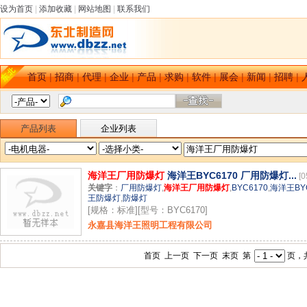
设为首页
|
添加收藏
|
网站地图
|
联系我们
首页
|
招商
|
代理
|
企业
|
产品
|
求购
|
软件
|
展会
|
新闻
|
招聘
|
产品列表
企业列表
海洋王厂用防爆灯
海洋王BYC6170 厂用防爆灯...
[0
关键字
：
厂用防爆灯
,
海洋王厂用防爆灯
,
BYC6170
,
海洋王BYC
王防爆灯
,
防爆灯
[规格：标准][型号：BYC6170]
永嘉县海洋王照明工程有限公司
首页 上一页 下一页 末页 第
页，共