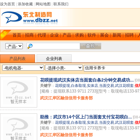
设为首页
|
添加收藏
|
网站地图
|
联系我们
首页
|
招商
|
代理
|
企业
|
产品
|
求购
|
软件
|
展会
|
新闻
|
招聘
|
产品列表
企业列表
花呗提现武汉实体店当面套白条2分钟交易成功...
[08
关键字
：
花呗提现
,
白条取现
,
实体店
,
当面交易
,
武汉花呗套
,
信
[规格：提现联系133 9711 2733][型号：取现电话133-9711
武汉江岸区融信信用卡服务部
助推：武汉市14个区上门当面套支付宝花呗白...
[08-
关键字
：
花呗提现
,
白条取现
,
实体店
,
当面交易
,
武汉花呗套
,
信
[规格：提现联系133 9711 2733][型号：取现电话133-9711
武汉江岸区融信信用卡服务部