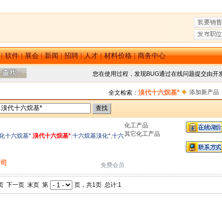
|
软件
|
展会
|
新闻
|
招聘
|
人才
|
材料价格
|
商务中心
您在使用过程，发现BUG通过在线问题提交由开
溴代十六烷基*
添加新产品
全文检索：
化工产品
其它化工产品
化十六烷基*
,
溴代十六烷基*
,
十六烷基溴化*
,
十六
公司
免费会员
页 下一页 末页 第
页，共1页 总计:1