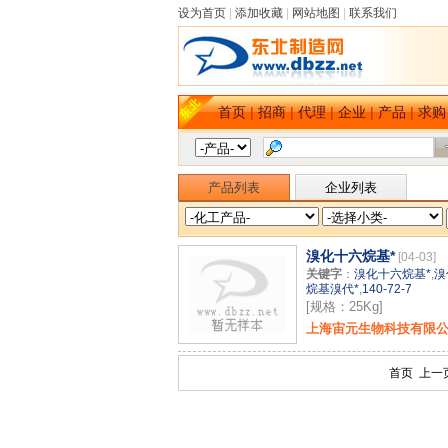
设为首页
|
添加收藏
|
网站地图
|
联系我们
首页
|
招商
|
代理
|
企业
|
产品
|
求购
产品列表
企业列表
溴化十六烷基*
[04-03]
关键字
：
溴化十六烷基*
,
溴
烷基溴代*
,
140-72-7
[规格：25Kg]
上海宙元生物科技有限
首页 上一