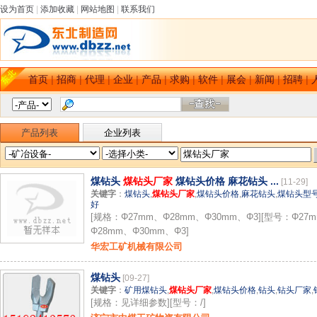
设为首页
|
添加收藏
|
网站地图
|
联系我们
首页
|
招商
|
代理
|
企业
|
产品
|
求购
|
软件
|
展会
|
新闻
|
招聘
|
产品列表
企业列表
煤钻头
煤钻头厂家
煤钻头价格 麻花钻头 ...
[11-29]
关键字
：
煤钻头
,
煤钻头厂家
,
煤钻头价格
,
麻花钻头
,
煤钻头型
好
[规格：Φ27mm、Φ28mm、Φ30mm、Φ3][型号：Φ27
Φ28mm、Φ30mm、Φ3]
华宏工矿机械有限公司
煤钻头
[09-27]
关键字
：
矿用煤钻头
,
煤钻头厂家
,
煤钻头价格
,
钻头
,
钻头厂家
,
[规格：见详细参数][型号：/]