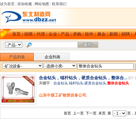
设为首页
|
添加收藏
|
网站地图
|
联系我们
首页
|
招商
|
代理
|
企业
|
产品
|
求购
|
软件
|
展会
|
新闻
|
招聘
|
产品列表
企业列表
合金钻头，锚杆钻头，硬质合金钻头，整体合...
[07-
关键字
：
合金钻头
,
锚杆钻头
,
硬质合金钻头
,
整体合金钻头
山东中煤工矿物资设备公司.
首页 上一页 下一页 末页 第
页，共