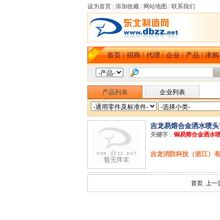
设为首页
|
添加收藏
|
网站地图
|
联系我们
首页
|
招商
|
代理
|
企业
|
产品
|
求购
产品列表
企业列表
吉龙易熔合金洒水喷头Y Z
关键字
：
铜易熔合金洒水
吉龙消防科技（浙江）
首页 上一