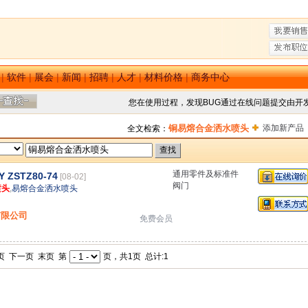
|
软件
|
展会
|
新闻
|
招聘
|
人才
|
材料价格
|
商务中心
您在使用过程，发现BUG通过在线问题提交由开
铜易熔合金洒水喷头
添加新产品
全文检索：
通用零件及标准件
STZ80-74
[08-02]
阀门
喷头
,
易熔合金洒水喷头
有限公司
免费会员
页 下一页 末页 第
页，共1页 总计:1