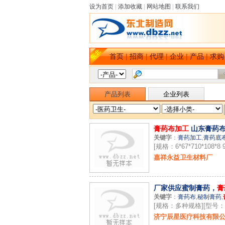
设为首页
|
添加收藏
|
网站地图
|
联系我们
首页
|
招商
|
代理
|
企业
|
产品
|
求购
产品列表
企业列表
膏药布加工
山东膏药
关键字
：
膏药加工
,
膏药底
[规格：6*67*710*108*8 9
嘉祥永益卫生材料厂
厂家供应蜜制膏药，
膏
关键字
：
膏药布
,
秘制膏药
,
[规格：多种规格][型号
济宁辰星医疗科技有限