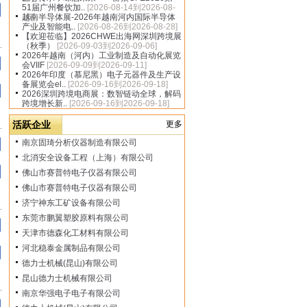
51届广州餐饮加..
[2026-08-14到2026-08-
16]
越南半导体展-2026年越南河内国际半导体
产业及智能电..
[2026-08-26到2026-08-28]
【欢迎莅临】2026CHWE出海网深圳跨境展
（秋季）
[2026-09-03到2026-09-06]
2026年越南（河内）工业制造及自动化展览
会VIIF
[2026-09-09到2026-09-11]
2026年印度（慕尼黑）电子元器件及生产设
备展览会el..
[2026-09-16到2026-09-18]
2026深圳跨境电商展：数智链动全球，解码
跨境增长新..
[2026-09-16到2026-09-18]
活跃企业
更多
南京固琦分析仪器制造有限公司
北消安全设备工程（上海）有限公司
佛山市赛普特电子仪器有限公司
佛山市赛普特电子仪器有限公司
济宁神东工矿设备有限公司
东莞市鹏翼塑胶原料有限公司
天津市德森化工材料有限公司
河北稳泰金属制品有限公司
德力士机械(昆山)有限公司
昆山德力士机械有限公司
南京华强电子电子有限公司