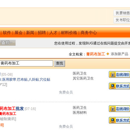
|
软件
|
展会
|
新闻
|
招聘
|
人才
|
材料价格
|
商务中心
您在使用过程，发现BUG通过在线问题提交由开
膏药布加工
添加新产品
全文检索：
医药卫生
布
[05-08]
其它医药卫生
布
,
医用胶带
,
巴布贴
,
八卦贴
,
穴位贴
*12]
免费会员
医药卫生
药布加工
批发
[07-16]
医用材料
膏药布加工
：秘制膏药]
公司
免费会员