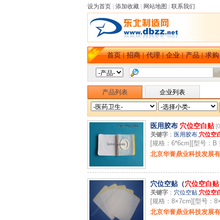
设为首页
|
添加收藏
|
网站地图
|
联系我们
首页
|
招商
|
代理
|
企业
|
产品
|
求购
产品列表
企业列表
医用胶布
穴位空白贴
[
关键字
：
医用胶布
,
穴位空
[规格：6*6cm][型号：
北京华誉鼎业科技发展
穴位空贴（
穴位空白贴
关键字
：
穴位空贴
,
穴位空
[规格：8×7cm][型号：8
北京华誉鼎业科技发展