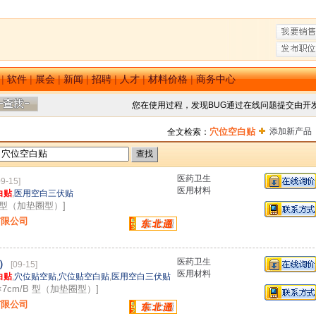
|
软件
|
展会
|
新闻
|
招聘
|
人才
|
材料价格
|
商务中心
您在使用过程，发现BUG通过在线问题提交由开
穴位空白贴
添加新产品
全文检索：
医药卫生
09-15]
医用材料
白贴
,
医用空白三伏贴
B 型（加垫圈型）]
有限公司
医药卫生
）
[09-15]
医用材料
白贴
,
穴位贴空贴
,
穴位贴空白贴
,
医用空白三伏贴
×7cm/B 型（加垫圈型）]
有限公司