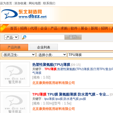
设为首页
|
添加收藏
|
网站地图
|
联系我们
首页
|
招商
|
代理
|
企业
|
产品
|
求购
|
软件
|
展会
|
新闻
|
招聘
|
产品列表
企业列表
热塑性聚氨酯(TPU)薄膜
[09-15]
关键字
：
TPU薄膜
,
热塑性聚氨酯(TPU)薄膜
,
医疗用TPU复合
气薄膜
[规格：1.02]
北京康美特医用材料有限公司
TPU薄膜
TPU膜 聚氨酯薄膜 防水透气膜－专业...
[0
关键字
：
tpu薄膜
,
tpu膜
,
防水透气膜
,
pu膜
[规格：1.02m][型号：1.5s]
北京康美特医用材料有限公司