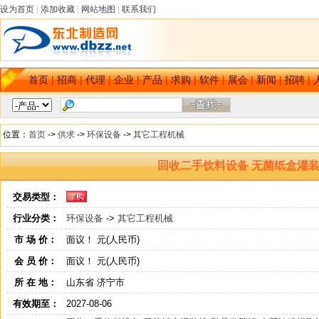
设为首页
|
添加收藏
|
网站地图
|
联系我们
首页
|
招商
|
代理
|
企业
|
产品
|
求购
|
软件
|
展会
|
新闻
|
招聘
|
位置：
首页
->
供求
->
环保设备
->
其它工程机械
回收二手饮料设备 无菌纸盒灌装
交易类型：
行业分类：
环保设备
->
其它工程机械
市 场 价：
面议！ 元(人民币)
会 员 价：
面议！ 元(人民币)
所 在 地：
山东省 济宁市
有效期至：
2027-08-06