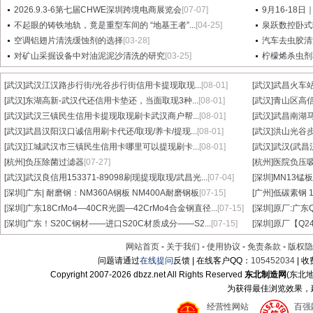
2026.9.3-6第七届CHWE深圳跨境电商展览会
[07-07]
9月16-18日
不起眼的铸铁地轨，竟是重型车间的 “地基王者”...
[04-25]
泉跃数控卧式
空调铝翅片清洗缓蚀剂的选择
[03-28]
汽车去虫胶清
对矿山采掘设备中对油泥泥沙清洗的研究
[03-25]
柠檬烯杀虫剂
[武汉]
武汉江汉路步行街/光谷步行街信用卡提现取现...
[08-01]
[武汉]
武昌火车站
[武汉]
东湖高新-武汉代还信用卡垫还，当面取现3种...
[08-01]
[武汉]
青山区高信
[武汉]
武汉三镇民生信用卡提现取现刷卡武汉商户帮...
[08-01]
[武汉]
武昌南湖马
[武汉]
武昌汉阳汉口诚信用刷卡代还/取现/养卡/提现...
[08-01]
[武汉]
洪山光谷步
[武汉]
江城武汉市三镇民生信用卡哪里可以提现刷卡...
[08-01]
[武汉]
武汉(武昌
[杭州]
负压除菌过滤器
[07-27]
[杭州]
医院负压
[武汉]
武汉良信用153371-89098刷现提现取现/武昌光...
[07-04]
[深圳]
MN13锰板
[深圳]
广东| 耐磨钢：NM360A钢板 NM400A耐磨钢板
[07-15]
[广州]
低碳素钢 1
[深圳]
广东18CrMo4—40CR光圆—42CrMo4合金钢直径...
[07-15]
[深圳]
原厂:广东Q3
[深圳]
广东！S20C钢材——进口S20C材质成分——S2...
[07-15]
[深圳]
原厂【Q24
网站首页
-
关于我们
-
使用协议
-
免责条款
-
版权隐
问题请通过
在线提问
反馈 | 在线客户QQ：
105452034
| 
Copyright 2007-
2026 dbzz.net All Rights Reserved
东北制造网
(东北
为获得最佳浏览效果，建议
经营性网站
百强