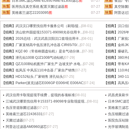
日本SMC滤芯AME-EL650 AME-EL850滤芯
图
07-27
食品厂专用
医用负压真空系统 配置灭菌过滤器
图
07-27
真空除菌
英格索兰滤芯22203095
图
07-27
阿普达过滤
【招商】
武汉汉口哪里找信用卡服务公司（刷现/提...
[08-01]
【招商】
汉口信
【招商】
洪山软件园提现153371-89098光谷信用卡...
[08-01]
【招商】
202
【招商】
2026总结：武汉武昌汉阳汉口套现信用卡...
[08-01]
【招商】
厂家批
【招商】
厂家直销高中低压潜孔冲击器 CIR65/70/...
[07-31]
【招商】
金科J
【招商】
KQZ-90（常俗称圆盘钻机）是全气动分体...
[07-30]
【招商】
爆破孔
【招商】
潜孔钻100B QJZ100B气动钻机
[07-29]
【招商】
380冲
【招商】
QZJ100B钻机配件厂家生产 边坡支护 水电...
[07-28]
【招商】
带有KA
【招商】
低风压 中风压110冲击器 厂家自产销售
[07-27]
【招商】
110
【招商】
HD152钻头 厂家销售 潜孔钻头
[07-25]
【招商】
340-
【招商】
Parker(派克)滤芯E006GP E006HE E006AC
[07-24]
【招商】
高风压
武汉信用卡取现提现手续费，提现的各项标准
[08-01]
武昌虎泉刷卡
江城武汉哪里找信用卡153371-89098专业取现提现...
[08-01]
日本SMC滤芯A
负压管道除菌过滤器
[07-27]
英格索兰滤芯2
英格索兰滤芯22436331
[07-27]
负压细菌过滤
灭菌过滤器
[07-27]
医院负压站除
阿普达过滤器AM0960滤芯
[07-27]
光学玻璃制造