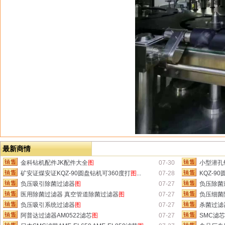
最新商情
金科钻机配件JK配件大全
图
07-30
小型潜孔钻
矿安证煤安证KQZ-90圆盘钻机可360度打
图
...
07-28
KQZ-9
负压吸引除菌过滤器
图
07-27
负压除菌
医用除菌过滤器 真空管道除菌过滤器
图
07-27
负压细菌
负压吸引系统过滤器
图
07-27
杀菌过滤
阿普达过滤器AM0522滤芯
图
07-27
SMC滤芯A