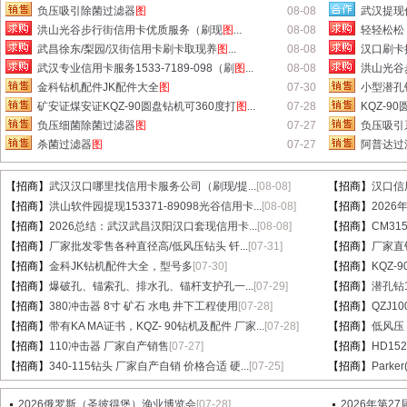
负压吸引除菌过滤器
图
08-08
武汉提现
洪山光谷步行街信用卡优质服务（刷现
图
...
08-08
轻轻松松
武昌徐东/梨园/汉街信用卡刷卡取现养
图
...
08-08
汉口刷卡提
武汉专业信用卡服务1533-7189-098（刷
图
...
08-08
洪山光谷
金科钻机配件JK配件大全
图
07-30
小型潜孔钻
矿安证煤安证KQZ-90圆盘钻机可360度打
图
...
07-28
KQZ-9
负压细菌除菌过滤器
图
07-27
负压吸引
杀菌过滤器
图
07-27
阿普达过滤
【招商】
武汉汉口哪里找信用卡服务公司（刷现/提...
[08-08]
【招商】
汉口信
【招商】
洪山软件园提现153371-89098光谷信用卡...
[08-08]
【招商】
202
【招商】
2026总结：武汉武昌汉阳汉口套现信用卡...
[08-08]
【招商】
CM31
【招商】
厂家批发零售各种直径高/低风压钻头 钎...
[07-31]
【招商】
厂家直销
【招商】
金科JK钻机配件大全，型号多
[07-30]
【招商】
KQZ-
【招商】
爆破孔、锚索孔、排水孔、锚杆支护孔一...
[07-29]
【招商】
潜孔钻1
【招商】
380冲击器 8寸 矿石 水电 井下工程使用
[07-28]
【招商】
QZJ1
【招商】
带有KA MA证书，KQZ- 90钻机及配件 厂家...
[07-28]
【招商】
低风压
【招商】
110冲击器 厂家自产销售
[07-27]
【招商】
HD15
【招商】
340-115钻头 厂家自产自销 价格合适 硬...
[07-25]
【招商】
Parke
2026俄罗斯（圣彼得堡）渔业博览会
[07-28]
2026年第2