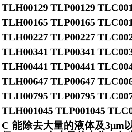
TLH00129 TLP00129 TLC00
TLH00165 TLP00165 TLC00
TLH00227 TLP00227 TLC00
TLH00341 TLP00341 TLC00
TLH00441 TLP00441 TLC00
TLH00647 TLP00647 TLC00
TLH00795 TLP00795 TLC00
TLH001045 TLP001045 TLC0
C
能除去大量的液体及
3
μ
m