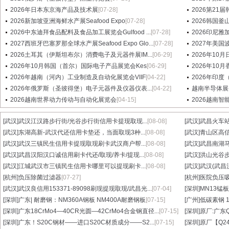
2026年日本东京海产品及技术展
[07-28]
2026第21届
2026新加坡亚洲海鲜水产展Seafood Expo
[07-28]
2026韩国釜
2026中东迪拜食品配料及食品加工展览会Gulfood ...
[07-28]
2026印尼雅加
2027西班牙巴塞罗那全球水产展Seafood Expo Glo...
[07-28]
2027年美国波士
2026土耳其（伊斯坦布尔）消费电子及元器件展IM...
[06-29]
2026年1
2026年10月韩国（首尔）国际电子产品展览会Kes
[06-29]
2026年10
2026年越南（河内）工业制造及自动化展览会VIIF
[04-22]
2026年印度
2026年俄罗斯（圣彼得堡）电子元器件及仪器仪表...
[04-22]
越南半导体展-
2026越南世界动力传动与自动化展览会
[04-15]
2026越南
[武汉]
武汉江汉路步行街/光谷步行街信用卡提现取现...
[08-08]
[武汉]
武昌火车站
[武汉]
东湖高新-武汉代还信用卡垫还，当面取现3种...
[08-08]
[武汉]
青山区高信
[武汉]
武汉三镇民生信用卡提现取现刷卡武汉商户帮...
[08-08]
[武汉]
武昌南湖马
[武汉]
武昌汉阳汉口诚信用刷卡代还/取现/养卡/提现...
[08-08]
[武汉]
洪山光谷步
[武汉]
江城武汉市三镇民生信用卡哪里可以提现刷卡...
[08-08]
[武汉]
武汉(武昌
[杭州]
负压除菌过滤器
[07-27]
[杭州]
医院负压
[武汉]
武汉良信用153371-89098刷现提现取现/武昌光...
[07-04]
[深圳]
MN13锰板
[深圳]
广东| 耐磨钢：NM360A钢板 NM400A耐磨钢板
[07-15]
[广州]
低碳素钢 1
[深圳]
广东18CrMo4—40CR光圆—42CrMo4合金钢直径...
[07-15]
[深圳]
原厂:广东Q3
[深圳]
广东！S20C钢材——进口S20C材质成分——S2...
[07-15]
[深圳]
原厂【Q24