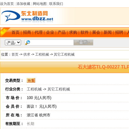
设为首页
|
添加收藏
|
网站地图
|
联系我们
首页
|
招商
|
代理
|
企业
|
产品
|
求购
|
软件
|
展会
|
新闻
|
招聘
|
位置：
首页
->
供求
->
工程机械
->
其它工程机械
石大滤芯TLQ-00227 TLP
交易类型：
行业分类：
工程机械
->
其它工程机械
市 场 价：
100 元(人民币)
会 员 价：
面议！ 元(人民币)
所 在 地：
浙江省 杭州市
有效期至：
长期