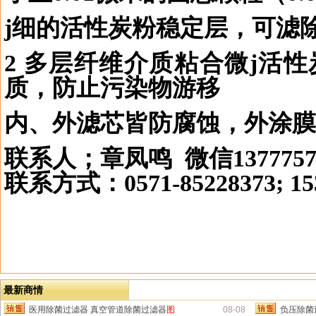
j
细的活性炭粉稳定层，可滤
2
多层纤维介质粘合微
j
活性
质，防止污染物游移
内、外滤芯皆防腐蚀，外涂膜
联系人；章凤鸣
微信
137775
联系方式：
0571-85228373; 1
最新商情
医用除菌过滤器 真空管道除菌过滤器
图
08-08
负压除菌