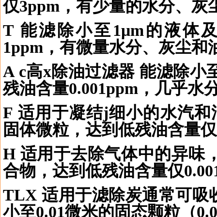
仅
3ppm
，有少量的水分、灰
T
能滤除小至
1
μ
m
的液体
1ppm
，有微量水分、灰尘和
A c
高
x
除油过滤器 能滤除小
残油含量
0.001ppm
，几乎水
F
适用于凝结
j
细小的水汽和
固体微粒，达到低残油含量仅
H
适用于去除气体中的异味
合物，达到低残油含量仅
0.0
TLX
适用于滤除炭通常可吸
小至
0.01
微米的固态颗粒（
0.