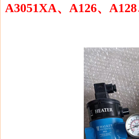
A3051XA
、
A126
、
A128