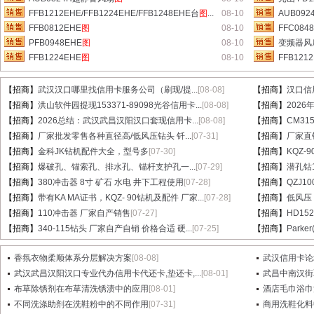
FFB1212EHE/FFB1224EHE/FFB1248EHE台
图
...
08-10
AUB09
FFB0812EHE
图
08-10
FFC084
PFB0948EHE
图
08-10
变频器风扇
FFB1224EHE
图
08-10
FFB12
【招商】
武汉汉口哪里找信用卡服务公司（刷现/提...
[08-08]
【招商】
汉口信
【招商】
洪山软件园提现153371-89098光谷信用卡...
[08-08]
【招商】
202
【招商】
2026总结：武汉武昌汉阳汉口套现信用卡...
[08-08]
【招商】
CM31
【招商】
厂家批发零售各种直径高/低风压钻头 钎...
[07-31]
【招商】
厂家直销
【招商】
金科JK钻机配件大全，型号多
[07-30]
【招商】
KQZ-
【招商】
爆破孔、锚索孔、排水孔、锚杆支护孔一...
[07-29]
【招商】
潜孔钻1
【招商】
380冲击器 8寸 矿石 水电 井下工程使用
[07-28]
【招商】
QZJ1
【招商】
带有KA MA证书，KQZ- 90钻机及配件 厂家...
[07-28]
【招商】
低风压
【招商】
110冲击器 厂家自产销售
[07-27]
【招商】
HD15
【招商】
340-115钻头 厂家自产自销 价格合适 硬...
[07-25]
【招商】
Parke
香氛衣物柔顺体系分层解决方案
[08-08]
武汉信用卡论
武汉武昌汉阳汉口专业代办信用卡代还卡,垫还卡,...
[08-01]
武昌中南汉街
布草除锈剂在布草清洗锈渍中的应用
[08-01]
酒店毛巾浴巾
不同洗涤助剂在洗鞋粉中的不同作用
[07-31]
商用洗鞋化料