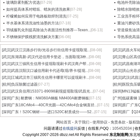
玻璃防雾剂配方优选
[07-29]
电池外壳除油
如何提高体系对蜡垢、蜡灰的清洗效果
[07-28]
除蜡水除蜡效
柠檬烯如何应用于电路板助焊剂清洗
[07-25]
工业洗手粉环
半水基体系清洗油性油墨的方法
[07-18]
重油污磨砂洗
羽绒服乳化剂提高除油力表面活性剂推荐---Texen...
[06-13]
管道煤焦油清
不锈钢保护膜残胶清洗解决方案
[06-08]
导热系统高温
[武汉]
武汉江汉路步行街/光谷步行街信用卡提现取现...
[08-08]
[武汉]
武昌火车站
[武汉]
东湖高新-武汉代还信用卡垫还，当面取现3种...
[08-08]
[武汉]
青山区高信
[武汉]
武汉三镇民生信用卡提现取现刷卡武汉商户帮...
[08-08]
[武汉]
武昌南湖马
[武汉]
武昌汉阳汉口诚信用刷卡代还/取现/养卡/提现...
[08-08]
[武汉]
洪山光谷步
[武汉]
江城武汉市三镇民生信用卡哪里可以提现刷卡...
[08-08]
[武汉]
武汉(武昌
[杭州]
负压除菌过滤器
[07-27]
[杭州]
医院负压
[武汉]
武汉良信用153371-89098刷现提现取现/武昌光...
[07-04]
[深圳]
MN13锰板
[深圳]
广东| 耐磨钢：NM360A钢板 NM400A耐磨钢板
[07-15]
[广州]
低碳素钢 1
[深圳]
广东18CrMo4—40CR光圆—42CrMo4合金钢直径...
[07-15]
[深圳]
原厂:广东Q3
[深圳]
广东！S20C钢材——进口S20C材质成分——S2...
[07-15]
[深圳]
原厂【Q24
网站首页
-
关于我们
-
使用协议
-
免责条款
-
版权隐
问题请通过
在线提问
反馈 | 在线客户QQ：
105452034
| 
Copyright 2007-
2026 dbzz.net All Rights Reserved
东北制造网
(东北