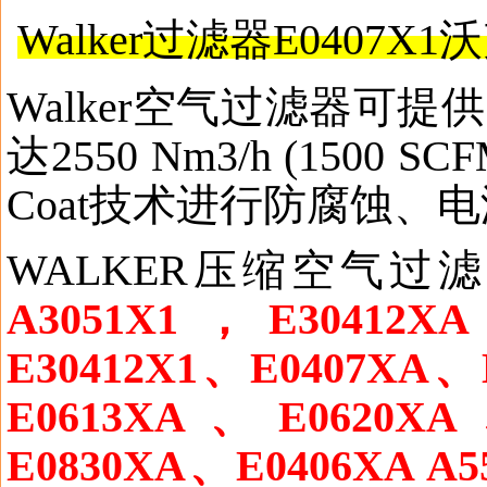
Walker
过滤器
E
0407
X
1
沃
W
alker
空气过滤器可提供
达
2550 Nm3/h (1500 SCF
Coat
技术进行防腐蚀、电
WALKER
压缩空气过滤
A
3
051
X1
，
E30412XA
E30412X1
、
E0407XA
、
E0613XA
、
E0620XA
E0830XA
、
E0406XA
A5