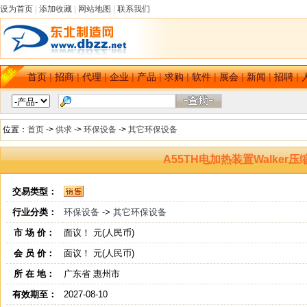
设为首页
|
添加收藏
|
网站地图
|
联系我们
首页
|
招商
|
代理
|
企业
|
产品
|
求购
|
软件
|
展会
|
新闻
|
招聘
|
位置：
首页
->
供求
->
环保设备
->
其它环保设备
A55TH电加热装置Walker
交易类型：
行业分类：
环保设备
->
其它环保设备
市 场 价：
面议！ 元(人民币)
会 员 价：
面议！ 元(人民币)
所 在 地：
广东省 惠州市
有效期至：
2027-08-10