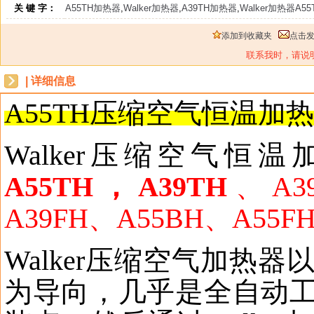
关 键 字：
A55TH加热器
,
Walker加热器
,
A39TH加热器
,
Walker加热器A55
添加到收藏夹
点击
联系我时，请说
| 详细信息
A
55
TH
压缩空气恒温加热
Walker
压缩空气恒温
A55TH
，
A39TH
、
A3
A39FH
、
A55BH
、
A55F
Walker
压缩空气加热器
为导向，几乎是全自动