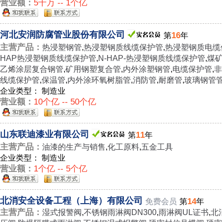
营业额：
5千万 -- 1个亿
河北安润防腐管业股份有限公司
16
第
年
主营产品：
热浸塑钢管
,
热浸塑钢质线缆保护管
,
热浸塑钢质电缆
HAP热浸塑钢质线缆保护管
,
N-HAP-热浸塑钢质线缆保护管
,
煤
乙烯涂层复合钢管
,
矿用钢塑复合管
,
内外涂塑钢管
,
电缆保护管
,
非
线缆保护管
,
保温管
,
内外涂环氧树脂管
,
消防管
,
耐磨管
,
玻璃钢管
企业类型： 制造业
营业额：
10个亿 -- 50个亿
山东联迪漆业有限公司
11
第
年
主营产品：
油漆的生产与销售
,
化工原料
,
五金工具
企业类型： 制造业
营业额：
1个亿 -- 5个亿
北消安全设备工程（上海）有限公司
14
免费会员
第
年
主营产品：
湿式报警阀
,
不锈钢雨淋阀DN300
,
雨淋阀UL证书
,
北