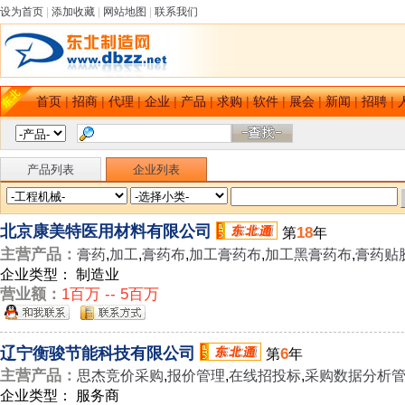
设为首页
|
添加收藏
|
网站地图
|
联系我们
首页
|
招商
|
代理
|
企业
|
产品
|
求购
|
软件
|
展会
|
新闻
|
招聘
|
产品列表
企业列表
北京康美特医用材料有限公司
18
第
年
主营产品：
膏药
,
加工
,
膏药布
,
加工膏药布
,
加工黑膏药布
,
膏药贴
企业类型： 制造业
营业额：
1百万 -- 5百万
辽宁衡骏节能科技有限公司
6
第
年
主营产品：
思杰竞价采购
,
报价管理
,
在线招投标
,
采购数据分析
企业类型： 服务商