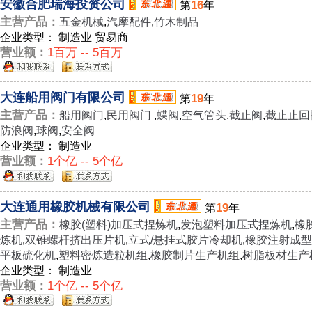
安徽合肥瑞海投资公司
16
第
年
主营产品：
五金机械
,
汽摩配件
,
竹木制品
企业类型： 制造业 贸易商
营业额：
1百万 -- 5百万
大连船用阀门有限公司
19
第
年
主营产品：
船用阀门
,
民用阀门
,
蝶阀
,
空气管头
,
截止阀
,
截止止回
防浪阀
,
球阀
,
安全阀
企业类型： 制造业
营业额：
1个亿 -- 5个亿
大连通用橡胶机械有限公司
19
第
年
主营产品：
橡胶(塑料)加压式捏炼机
,
发泡塑料加压式捏炼机
,
橡
炼机
,
双锥螺杆挤出压片机
,
立式/悬挂式胶片冷却机
,
橡胶注射成型
平板硫化机
,
塑料密炼造粒机组
,
橡胶制片生产机组
,
树脂板材生产
企业类型： 制造业
营业额：
1个亿 -- 5个亿