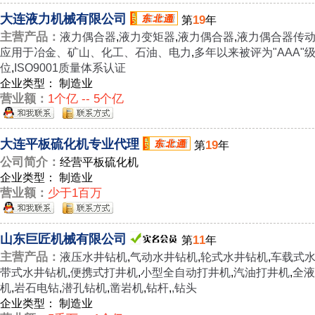
大连液力机械有限公司
19
第
年
主营产品：
液力偶合器
,
液力变矩器
,
液力偶合器
,
液力偶合器传
应用于冶金、矿山、化工、石油、电力
,
多年以来被评为"AAA"
位
,
ISO9001质量体系认证
企业类型： 制造业
营业额：
1个亿 -- 5个亿
大连平板硫化机专业代理
19
第
年
公司简介：
经营平板硫化机
企业类型： 制造业
营业额：
少于1百万
山东巨匠机械有限公司
11
第
年
主营产品：
液压水井钻机
,
气动水井钻机
,
轮式水井钻机
,
车载式
带式水井钻机
,
便携式打井机
,
小型全自动打井机
,
汽油打井机
,
全液
机
,
岩石电钻
,
潜孔钻机
,
凿岩机
,
钻杆
,
,钻头
企业类型： 制造业