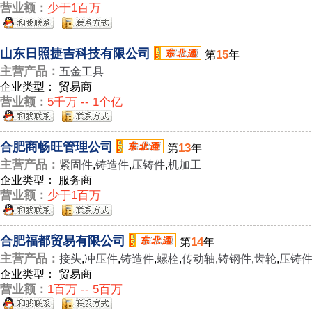
营业额：
少于1百万
山东日照捷吉科技有限公司
15
第
年
主营产品：
五金工具
企业类型： 贸易商
营业额：
5千万 -- 1个亿
合肥商畅旺管理公司
13
第
年
主营产品：
紧固件
,
铸造件
,
压铸件
,
机加工
企业类型： 服务商
营业额：
少于1百万
合肥福都贸易有限公司
14
第
年
主营产品：
接头
,
冲压件
,
铸造件
,
螺栓
,
传动轴
,
铸钢件
,
齿轮
,
压铸
企业类型： 贸易商
营业额：
1百万 -- 5百万