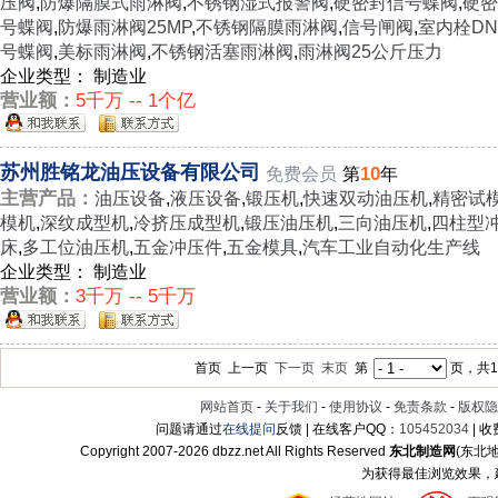
压阀
,
防爆隔膜式雨淋阀
,
不锈钢湿式报警阀
,
硬密封信号蝶阀
,
硬密
号蝶阀
,
防爆雨淋阀25MP
,
不锈钢隔膜雨淋阀
,
信号闸阀
,
室内栓DN
号蝶阀
,
美标雨淋阀
,
不锈钢活塞雨淋阀
,
雨淋阀25公斤压力
企业类型： 制造业
营业额：
5千万 -- 1个亿
苏州胜铭龙油压设备有限公司
10
免费会员
第
年
主营产品：
油压设备
,
液压设备
,
锻压机
,
快速双动油压机
,
精密试
模机
,
深纹成型机
,
冷挤压成型机
,
锻压油压机
,
三向油压机
,
四柱型
床
,
多工位油压机
,
五金冲压件
,
五金模具
,
汽车工业自动化生产线
企业类型： 制造业
营业额：
3千万 -- 5千万
首页 上一页
下一页
末页
第
页，共12
网站首页
-
关于我们
-
使用协议
-
免责条款
-
版权隐
问题请通过
在线提问
反馈 | 在线客户QQ：
105452034
| 
Copyright 2007-
2026 dbzz.net All Rights Reserved
东北制造网
(东北
为获得最佳浏览效果，建议