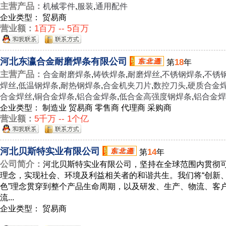
主营产品：
机械零件
,
服装
,
通用配件
企业类型： 贸易商
营业额：
1百万 -- 5百万
河北东瀛合金耐磨焊条有限公司
18
第
年
主营产品：
合金耐磨焊条
,
铸铁焊条
,
耐磨焊丝
,
不锈钢焊条
,
不锈
焊丝
,
低温钢焊条
,
耐热钢焊条
,
合金机夹刀片
,
数控刀头
,
硬质合金
合金焊丝
,
铜合金焊条
,
铝合金焊条
,
低合金高强度钢焊条
,
铝合金焊
企业类型： 制造业 贸易商 零售商 代理商 采购商
营业额：
5千万 -- 1个亿
河北贝斯特实业有限公司
14
第
年
公司简介：
河北贝斯特实业有限公司，坚持在全球范围内贯彻
理念，实现社会、环境及利益相关者的和谐共生。我们将“创新
色”理念贯穿到整个产品生命周期，以及研发、生产、物流、客
流...
企业类型： 贸易商