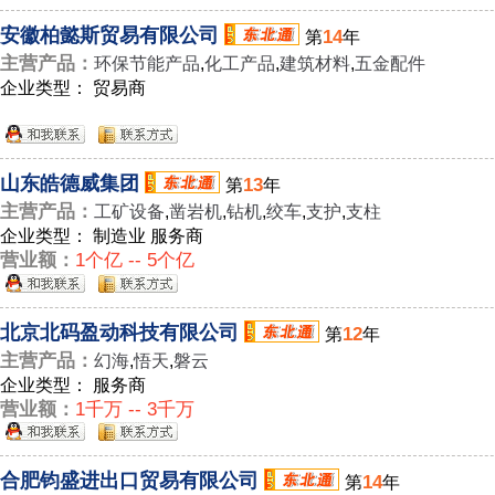
安徽柏懿斯贸易有限公司
14
第
年
主营产品：
环保节能产品
,
化工产品
,
建筑材料
,
五金配件
企业类型： 贸易商
山东皓德威集团
13
第
年
主营产品：
工矿设备
,
凿岩机
,
钻机
,
绞车
,
支护
,
支柱
企业类型： 制造业 服务商
营业额：
1个亿 -- 5个亿
北京北码盈动科技有限公司
12
第
年
主营产品：
幻海
,
悟天
,
磐云
企业类型： 服务商
营业额：
1千万 -- 3千万
合肥钧盛进出口贸易有限公司
14
第
年