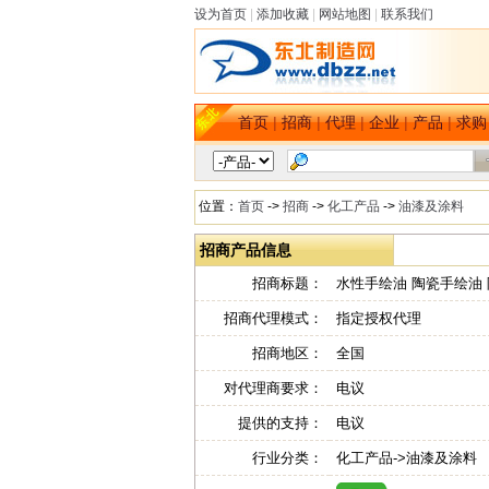
设为首页
|
添加收藏
|
网站地图
|
联系我们
首页
|
招商
|
代理
|
企业
|
产品
|
求购
位置：
首页
->
招商
->
化工产品
->
油漆及涂料
招商产品信息
招商标题：
水性手绘油 陶瓷手绘油 
招商代理模式：
指定授权代理
招商地区：
全国
对代理商要求：
电议
提供的支持：
电议
行业分类：
化工产品->油漆及涂料