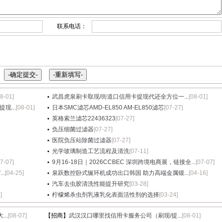
联系电话：
08-01]
武昌虎泉刷卡取现/街道口信用卡提现代还全方位一...
[08-01]
现...
[08-01]
日本SMC滤芯AMD-EL850 AM-EL850滤芯
[07-27]
英格索兰滤芯22436323
[07-27]
负压细菌过滤器
[07-27]
医院负压站除菌过滤器
[07-27]
光学玻璃制造工艺流程及清洗
[07-11]
07-07]
9月16-18日｜2026CCBEC 深圳跨境电商展，链接全...
[07-07]
.
[04-25]
泉跃数控卧式辗环机成功出口韩国 助力高端金属锻...
[04-16]
汽车去虫胶清洗性能提升研究
[03-28]
]
柠檬烯杀虫剂乳液乳化表面活性剂的选择
[03-24]
..
[08-07]
【招商】
武汉汉口哪里找信用卡服务公司（刷现/提...
[08-01]