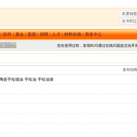
|
软件
|
展会
|
新闻
|
招聘
|
人才
|
材料价格
|
商务中心
您在使用过程，发现BUG通过在线问题提交由开
发布招
陶瓷手绘描油 手绘油 手绘油漆