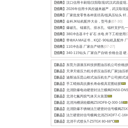
【招商】
汉口信用卡刷现/汉阳取现/武汉武昌提现..
【招商】
2026年信用卡风控越来越严，武汉取现提.
【招商】
厂家批发零售各种直径高/低风压钻头 钎..
【招商】
金科JK钻机配件大全，型号多
[07-30]
【招商】
爆破孔、锚索孔、排水孔、锚杆支护孔一..
【招商】
380冲击器 8寸 矿石 水电 井下工程使用
[
【招商】
带有KA MA证书，KQZ- 90钻机及配件 厂家
【招商】
110冲击器 厂家自产销售
[07-27]
【招商】
340-115钻头 厂家自产自销 价格合适 硬..
【新品】
东莞力源液压科技拼图油压机公司价格|拼图
【新品】
天津天锻压力机冷挤压油压机厂家|油压机价
【新品】
迪斯油压昆山框式油压机生产公司|框式油压
【新品】
手工蜡烛高抗撕长寿命模具宏图硅胶
【新品】
北消防爆电动硬密封法兰蝶阀DN50-DN50
【新品】
北消七氟丙烷气体灭火装置
【新品】
北消沟槽涡轮蝶阀ZSXDF8-Q-300-16
【新品】
北消防爆不锈钢法兰硬密封信号蝶阀ZSXDF
【新品】
法兰硬密封信号蝶阀北消ZSXDF7-C-16HE
【新品】
北消干式喷头T-ZSTGX 80-68℃