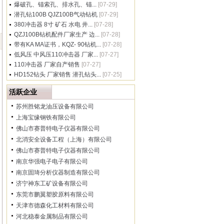
爆破孔、锚索孔、排水孔、锚...
[07-29]
潜孔钻100B QJZ100B气动钻机
[07-29]
380冲击器 8寸 矿石 水电 井...
[07-28]
QZJ100B钻机配件厂家生产 边...
[07-28]
带有KA MA证书，KQZ- 90钻机...
[07-28]
低风压 中风压110冲击器 厂家...
[07-27]
110冲击器 厂家自产销售
[07-27]
HD152钻头 厂家销售 潜孔钻头...
[07-25]
活跃企业
苏州胜铭龙油压设备有限公司
上海宝缘钢铁有限公司
佛山市赛普特电子仪器有限公司
北消安全设备工程（上海）有限公司
佛山市赛普特电子仪器有限公司
南京华强电子电子有限公司
南京固琦分析仪器制造有限公司
济宁神东工矿设备有限公司
东莞市鹏翼塑胶原料有限公司
天津市德森化工材料有限公司
河北稳泰金属制品有限公司