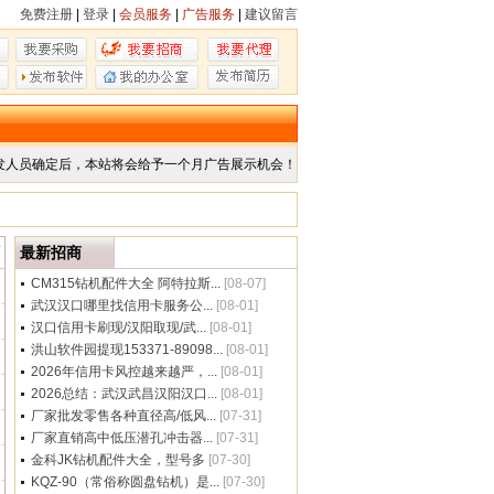
免费注册
|
登录
|
会员服务
|
广告服务
|
建议留言
发人员确定后，本站将会给予一个月广告展示机会！
商
最新招商
CM315钻机配件大全 阿特拉斯...
[08-07]
武汉汉口哪里找信用卡服务公...
[08-01]
汉口信用卡刷现/汉阳取现/武...
[08-01]
洪山软件园提现153371-89098...
[08-01]
2026年信用卡风控越来越严，...
[08-01]
2026总结：武汉武昌汉阳汉口...
[08-01]
厂家批发零售各种直径高/低风...
[07-31]
厂家直销高中低压潜孔冲击器...
[07-31]
金科JK钻机配件大全，型号多
[07-30]
KQZ-90（常俗称圆盘钻机）是...
[07-30]