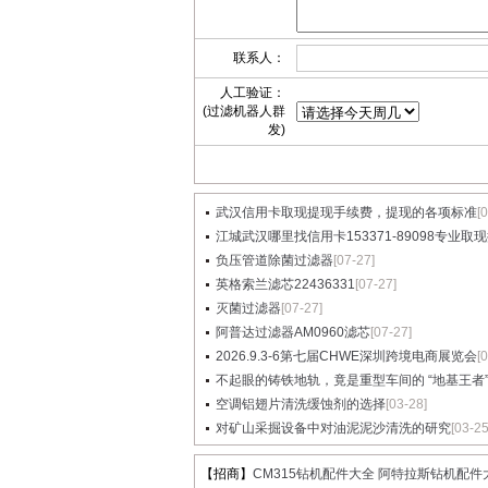
联系人：
人工验证：
(过滤机器人群
发)
武汉信用卡取现提现手续费，提现的各项标准
[
江城武汉哪里找信用卡153371-89098专业取现提
负压管道除菌过滤器
[07-27]
英格索兰滤芯22436331
[07-27]
灭菌过滤器
[07-27]
阿普达过滤器AM0960滤芯
[07-27]
2026.9.3-6第七届CHWE深圳跨境电商展览会
[
不起眼的铸铁地轨，竟是重型车间的 “地基王者”..
空调铝翅片清洗缓蚀剂的选择
[03-28]
对矿山采掘设备中对油泥泥沙清洗的研究
[03-25
【招商】
CM315钻机配件大全 阿特拉斯钻机配件大.