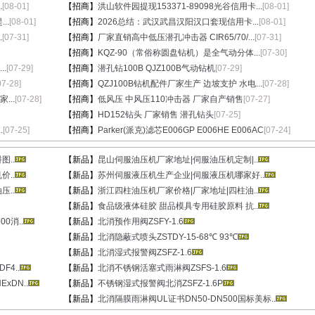
.
[08-01]
【招商】
洪山软件园提现153371-89098光谷信用卡...
[08-01]
..
[08-01]
【招商】
2026总结：武汉武昌汉阳汉口套现信用卡...
[08-01]
.
[07-31]
【招商】
厂家直销高中低压潜孔冲击器 CIR65/70/...
[07-31]
【招商】
KQZ-90（常俗称圆盘钻机）是全气动分体...
[07-30]
.
[07-29]
【招商】
潜孔钻100B QJZ100B气动钻机
[07-29]
07-28]
【招商】
QZJ100B钻机配件厂家生产 边坡支护 水电...
[07-28]
...
[07-28]
【招商】
低风压 中风压110冲击器 厂家自产销售
[07-27]
【招商】
HD152钻头 厂家销售 潜孔钻头
[07-25]
.
[07-25]
【招商】
Parker(派克)滤芯E006GP E006HE E006AC
[07-24]
..
【新品】
昆山伺服油压机厂家地址|伺服油压机定制|..
..
【新品】
苏州伺服液压机生产企业|伺服液压机哪家好..
..
【新品】
浙江四柱油压机厂家价格|厂家地址|四柱油..
【新品】
食品级液体硅胶 甜品模具专用硅胶原料 抗..
0消..
【新品】
北消预作用阀ZSFY-1.6
【新品】
北消隐蔽式喷头ZSTDY-15-68℃ 93℃
【新品】
北消湿式报警阀ZSFZ-1.6
4..
【新品】
北消不锈钢活塞式雨淋阀ZSFS-1.6
xDN..
【新品】
不锈钢湿式报警阀北消ZSFZ-1.6P
【新品】
北消隔膜雨淋阀UL证书DN50-DN500国标美标..