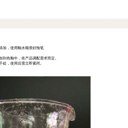
添加，使用釉水顺滑好拖笔
加到色釉中，依产品调配需求而定。
干处，使用后需立即紧闭。