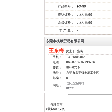
产品型号：
FX-90
市场价格：
元(人民币)
会员价格：
元(人民币)
年 产 量：
-
东莞市枫希贸易有限公司
王东梅
女士 | 业务
手机：
13926810846
电话：
86 - 0769- 87793236
传真：
86 - 0769-
地址：
东莞市常平镇土塘工业区
邮编：
0
访问企业网站
网址：
http://
代理留言：
(最多500汉字)