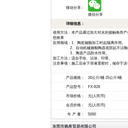
移动分享：
微信分享
详细信息：
使用方法：本产品通过加大对水的接触角而产
想效果
应用领域：1、陶瓷施釉加工时起隔离作用。
2、自动机械施釉陶器底部起不沾釉
3、陶器产品防水
作用。
加工方法：适合手绘、沾涂、印章。
注意事项：施工后余下溶液需密封，储存于凉
产品规格：
20公斤/桶 25公斤/桶
产品型号：
FX-828
市场价格：
元(人民币)
会员价格：
元(人民币)
年 产 量：
5000
东莞市枫希贸易有限公司