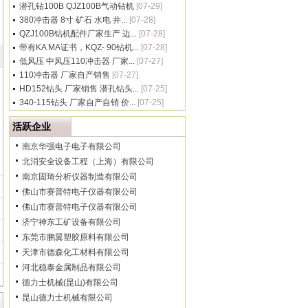
潜孔钻100B QJZ100B气动钻机
[07-29]
380冲击器 8寸 矿石 水电 井...
[07-28]
QZJ100B钻机配件厂家生产 边...
[07-28]
带有KA MA证书，KQZ- 90钻机...
[07-28]
低风压 中风压110冲击器 厂家...
[07-27]
110冲击器 厂家自产销售
[07-27]
HD152钻头 厂家销售 潜孔钻头...
[07-25]
340-115钻头 厂家自产自销 价...
[07-25]
活跃企业
南京华强电子电子有限公司
北消安全设备工程（上海）有限公司
南京固琦分析仪器制造有限公司
佛山市赛普特电子仪器有限公司
佛山市赛普特电子仪器有限公司
济宁神东工矿设备有限公司
东莞市鹏翼塑胶原料有限公司
天津市德森化工材料有限公司
河北稳泰金属制品有限公司
德力士机械(昆山)有限公司
昆山德力士机械有限公司