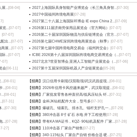
...
[08-04]
2027上海国际具身智能产业博览会（长三角具身智...
[07-30]
2027中国福州跨境电商展
[07-28]
27]
2027第二十八届上海国际环博会 IE expo China 2...
[07-09]
...
[07-07]
2026第111届济南劳保用品展览会（官方网站）
[07-07]
）
[07-07]
2026第二十届深圳国际物流与供应链博览会（官方...
[07-07]
出...
[07-07]
2026第七届CHWE深圳跨境电商展览会（秋季）
[07-07]
展...
[07-07]
2027第七届中国跨境电商交易会（福州跨交会）
[07-07]
...
[07-07]
ICBE 2026第十八届深圳国际跨境电商交易博览会（...
[07-07]
7-07]
2027北京?世亚智博会,亚洲人工智能产业展览会（...
[07-06]
览会
[06-11]
2027第十五届深圳国际机器人产业链展览会
[05-28]
..
[08-01]
【招商】
汉口信用卡刷现/汉阳取现/武汉武昌提现...
[08-01]
...
[08-01]
【招商】
2026年信用卡风控越来越严，武汉取现提...
[08-01]
..
[08-01]
【招商】
厂家批发零售各种直径高/低风压钻头 钎...
[07-31]
.
[07-31]
【招商】
金科JK钻机配件大全，型号多
[07-30]
..
[07-30]
【招商】
爆破孔、锚索孔、排水孔、锚杆支护孔一...
[07-29]
【招商】
380冲击器 8寸 矿石 水电 井下工程使用
[07-28]
..
[07-28]
【招商】
带有KA MA证书，KQZ- 90钻机及配件 厂家...
[07-28]
07-27]
【招商】
110冲击器 厂家自产销售
[07-27]
【招商】
340-115钻头 厂家自产自销 价格合适 硬...
[07-25]