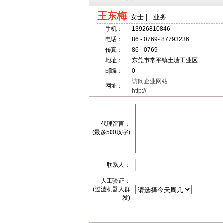
王东梅
女士 | 业务
手机：
13926810846
电话：
86 - 0769- 87793236
传真：
86 - 0769-
地址：
东莞市常平镇土塘工业区
邮编：
0
访问企业网站
网址：
http://
代理留言：
(最多500汉字)
联系人：
人工验证：
(过滤机器人群
发)