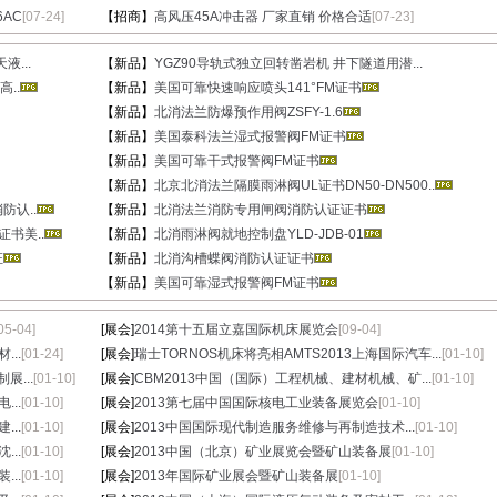
6AC
[07-24]
【招商】
高风压45A冲击器 厂家直销 价格合适
[07-23]
...
【新品】
YGZ90导轨式独立回转凿岩机 井下隧道用潜...
..
【新品】
美国可靠快速响应喷头141°FM证书
【新品】
北消法兰防爆预作用阀ZSFY-1.6
【新品】
美国泰科法兰湿式报警阀FM证书
【新品】
美国可靠干式报警阀FM证书
【新品】
北京北消法兰隔膜雨淋阀UL证书DN50-DN500..
防认..
【新品】
北消法兰消防专用闸阀消防认证证书
证书美..
【新品】
北消雨淋阀就地控制盘YLD-JDB-01
证
【新品】
北消沟槽蝶阀消防认证证书
【新品】
美国可靠湿式报警阀FM证书
05-04]
[展会]
2014第十五届立嘉国际机床展览会
[09-04]
..
[01-24]
[展会]
瑞士TORNOS机床将亮相AMTS2013上海国际汽车...
[01-10]
展...
[01-10]
[展会]
CBM2013中国（国际）工程机械、建材机械、矿...
[01-10]
..
[01-10]
[展会]
2013第七届中国国际核电工业装备展览会
[01-10]
..
[01-10]
[展会]
2013中国国际现代制造服务维修与再制造技术...
[01-10]
..
[01-10]
[展会]
2013中国（北京）矿业展览会暨矿山装备展
[01-10]
..
[01-10]
[展会]
2013年国际矿业展会暨矿山装备展
[01-10]