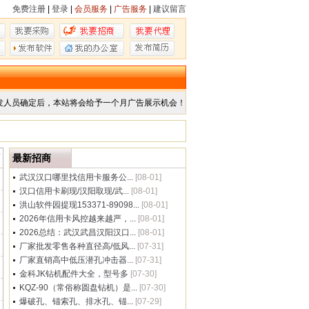
免费注册
|
登录
|
会员服务
|
广告服务
|
建议留言
发人员确定后，本站将会给予一个月广告展示机会！
商
最新招商
武汉汉口哪里找信用卡服务公...
[08-01]
汉口信用卡刷现/汉阳取现/武...
[08-01]
洪山软件园提现153371-89098...
[08-01]
2026年信用卡风控越来越严，...
[08-01]
2026总结：武汉武昌汉阳汉口...
[08-01]
厂家批发零售各种直径高/低风...
[07-31]
厂家直销高中低压潜孔冲击器...
[07-31]
金科JK钻机配件大全，型号多
[07-30]
KQZ-90（常俗称圆盘钻机）是...
[07-30]
爆破孔、锚索孔、排水孔、锚...
[07-29]