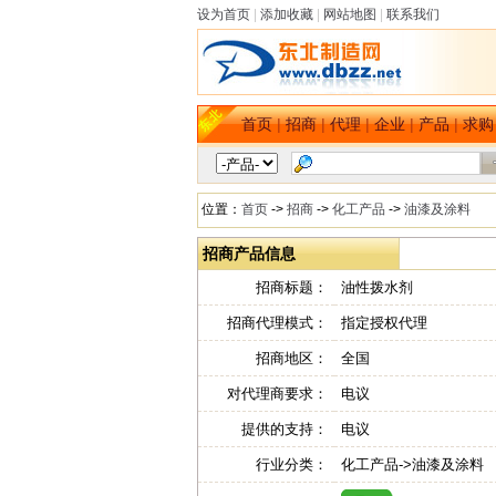
设为首页
|
添加收藏
|
网站地图
|
联系我们
首页
|
招商
|
代理
|
企业
|
产品
|
求购
位置：
首页
->
招商
->
化工产品
->
油漆及涂料
招商产品信息
招商标题：
油性拨水剂
招商代理模式：
指定授权代理
招商地区：
全国
对代理商要求：
电议
提供的支持：
电议
行业分类：
化工产品->油漆及涂料