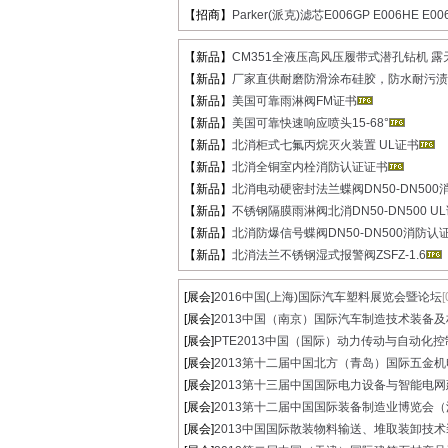
【招商】
Parker(派克)滤芯E006GP E006HE E00
【新品】
CM351全液压高风压履带式潜孔钻机 露天液
【新品】
厂家直供耐磨防滑涂布硅胶，防水耐污渍高
【新品】
美国可靠雨淋阀FM证书
【新品】
美国可靠快速响应喷头15-68°
【新品】
北消柜式七氟丙烷灭火装置 UL证书
【新品】
北消全铜室内栓消防认证证书
【新品】
北消电动硬密封法兰蝶阀DN50-DN500消
【新品】
不锈钢隔膜雨淋阀北消DN50-DN500 UL
【新品】
北消防爆信号蝶阀DN50-DN500消防认
【新品】
北消法兰不锈钢湿式报警阀ZSFZ-1.6
[展会]
2016中国(上海)国际汽车塑料展览会暨论坛
[
[展会]
2013中国（南京）国际汽车制造技术装备及材.
[展会]
PTE2013中国（国际）动力传动与自动化控制
[展会]
2013第十二届中国北方（青岛）国际五金机电.
[展会]
2013第十三届中国国际电力设备与智能电网建.
[展会]
2013第十二届中国国际装备制造业博览会（沈.
[展会]
2013中国国际散装物料输送、堆取装卸技术装.