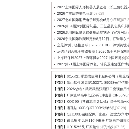
2027上海国际人形机器人展览会（长三角机器人展
2026年重庆跨境电商展
[07-28]
2027北京国际消费电子展览会(6月亦庄展)
[07-
2026第34届深圳国际礼品、工艺品及包装印刷展览
2026深圳国际健康保健用品展览会（官方网站
2026宁波国际汽配展定档8月12日，打造华东汽配
立足深圳，链接全球｜2026CCBEC 深圳跨境电商
从选品到合规全链路覆盖！2026第十八届深圳国际
上海环保展2027上海环博会2027中国环博会
[0
2027第21届上海国际养老、辅具及康复医疗博
【招商】
武汉汉口哪里找信用卡服务公司（刷现/提.
【招商】
洪山软件园提现153371-89098光谷信用卡
【招商】
2026总结：武汉武昌汉阳汉口套现信用卡.
【招商】
厂家直销高中低压潜孔冲击器 CIR65/70/..
【招商】
KQZ-90（常俗称圆盘钻机）是全气动分体.
【招商】
潜孔钻100B QJZ100B气动钻机
[07-29]
【招商】
QZJ100B钻机配件厂家生产 边坡支护 水电.
【招商】
低风压 中风压110冲击器 厂家自产销售
[
【招商】
HD152钻头 厂家销售 潜孔钻头
[07-25]