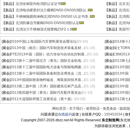
【新品】
北消全铜室内栓消防认证证书
【新品】
北京北消
【新品】
北消电动硬密封法兰蝶阀DN50-DN500消防认..
【新品】
北消法
【新品】
不锈钢隔膜雨淋阀北消DN50-DN500 UL证书美..
【新品】
北消雨淋
【新品】
北消防爆信号蝶阀DN50-DN500消防认证
【新品】
北消沟
【新品】
北消法兰不锈钢湿式报警阀ZSFZ-1.6
【新品】
美国可
[展会]
2016中国(上海)国际汽车塑料展览会暨论坛
[05-04]
[展会]
2014第
[展会]
2013中国（南京）国际汽车制造技术装备及材...
[01-24]
[展会]
瑞士TORN
[展会]
PTE2013中国（国际）动力传动与自动化控制展...
[01-10]
[展会]
CBM20
[展会]
2013第十二届中国北方（青岛）国际五金机电...
[01-10]
[展会]
2013第
[展会]
2013第十三届中国国际电力设备与智能电网建...
[01-10]
[展会]
2013中
[展会]
2013第十二届中国国际装备制造业博览会（沈...
[01-10]
[展会]
2013中
[展会]
2013中国国际散装物料输送、堆取装卸技术装...
[01-10]
[展会]
2013年
[展会]
2013第二届中国（天津）国际建筑石材产品及...
[01-10]
[展会]
2013中
[展会]
2013第四届中国（青岛）国际汽车配件展览会
[01-10]
[展会]
2013中
[展会]
2012大连国际焊接工业展览会（第十届）
[04-09]
[展会]
2012第
网站首页
-
关于我们
-
使用协议
-
免责条款
-
版权隐
问题请通过
在线提问
反馈 | 在线客户QQ：
105452034
| 
Copyright 2007-
2026 dbzz.net All Rights Reserved
东北制造网
(东北
为获得最佳浏览效果，建议