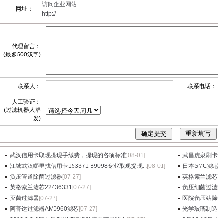
访问企业网站
网址：
http://
代理留言：
(最多500汉字)
联系人：
联系电话：
人工验证：
(过滤机器人群
发)
武汉信用卡取现提现手续费，提现的各项标准
[08-01]
武昌虎泉刷卡
江城武汉哪里找信用卡153371-89098专业取现提现...
[08-01]
日本SMC滤芯A
负压管道除菌过滤器
[07-27]
英格索兰滤芯2
英格索兰滤芯22436331
[07-27]
负压细菌过滤
灭菌过滤器
[07-27]
医院负压站除
阿普达过滤器AM0960滤芯
[07-27]
光学玻璃制造