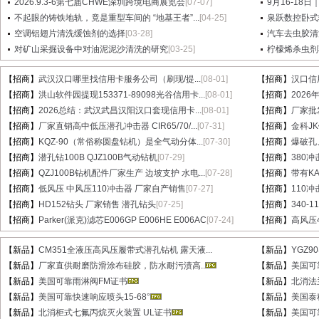
2026.9.3-6第七届CHWE深圳跨境电商展览会
[07-07]
9月16-18日
不起眼的铸铁地轨，竟是重型车间的 “地基王者”...
[04-25]
泉跃数控卧式
空调铝翅片清洗缓蚀剂的选择
[03-28]
汽车去虫胶清
对矿山采掘设备中对油泥泥沙清洗的研究
[03-25]
柠檬烯杀虫剂
【招商】
武汉汉口哪里找信用卡服务公司（刷现/提...
[08-01]
【招商】
汉口信
【招商】
洪山软件园提现153371-89098光谷信用卡...
[08-01]
【招商】
202
【招商】
2026总结：武汉武昌汉阳汉口套现信用卡...
[08-01]
【招商】
厂家批
【招商】
厂家直销高中低压潜孔冲击器 CIR65/70/...
[07-31]
【招商】
金科J
【招商】
KQZ-90（常俗称圆盘钻机）是全气动分体...
[07-30]
【招商】
爆破孔
【招商】
潜孔钻100B QJZ100B气动钻机
[07-29]
【招商】
380冲
【招商】
QZJ100B钻机配件厂家生产 边坡支护 水电...
[07-28]
【招商】
带有KA
【招商】
低风压 中风压110冲击器 厂家自产销售
[07-27]
【招商】
110
【招商】
HD152钻头 厂家销售 潜孔钻头
[07-25]
【招商】
340-
【招商】
Parker(派克)滤芯E006GP E006HE E006AC
[07-24]
【招商】
高风压
【新品】
CM351全液压高风压履带式潜孔钻机 露天液...
【新品】
YGZ9
【新品】
厂家直供耐磨防滑涂布硅胶，防水耐污渍高..
【新品】
美国可
【新品】
美国可靠雨淋阀FM证书
【新品】
北消法兰
【新品】
美国可靠快速响应喷头15-68°
【新品】
美国泰
【新品】
北消柜式七氟丙烷灭火装置 UL证书
【新品】
美国可