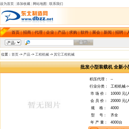
设为首页
|
添加收藏
|
网站地图
|
联系我们
首页
|
招商
|
代理
|
企业
|
产品
|
求购
|
软件
|
展会
|
新闻
|
招聘
|
位置：
首页
->
产品
->
工程机械
->
其它工程机械
批发小型装载机 全新小
积压代理：
--
行业分类：
工程机械-
市 场 价：
10000 元
会 员 价：
20000 元
规
--
格：
4000
型
--
号：
齐全
年 产 量：
4000台