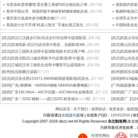
马里农机需求骤增 雷沃重工再获500台拖拉机订单...
[05-09]
渤装国内首套
美对中国台湾、韩国焊接不锈钢管材继续增收反倾...
[05-09]
氢燃料电池已
俄开发出低成本多功能聚合物
[05-09]
全球车企为中
美国设计出可开颅“机器人医生” 手速比真正医生...
[05-09]
中国制造业走
[武汉]
武汉江汉路步行街/光谷步行街信用卡提现取现...
[08-08]
[武汉]
武昌火车站
[武汉]
东湖高新-武汉代还信用卡垫还，当面取现3种...
[08-08]
[武汉]
青山区高信
[武汉]
武汉三镇民生信用卡提现取现刷卡武汉商户帮...
[08-08]
[武汉]
武昌南湖马
[武汉]
武昌汉阳汉口诚信用刷卡代还/取现/养卡/提现...
[08-08]
[武汉]
洪山光谷步
[武汉]
江城武汉市三镇民生信用卡哪里可以提现刷卡...
[08-08]
[武汉]
武汉(武昌
[杭州]
负压除菌过滤器
[07-27]
[杭州]
医院负压
[武汉]
武汉良信用153371-89098刷现提现取现/武昌光...
[07-04]
[深圳]
MN13锰板
[深圳]
广东| 耐磨钢：NM360A钢板 NM400A耐磨钢板
[07-15]
[广州]
低碳素钢 1
[深圳]
广东18CrMo4—40CR光圆—42CrMo4合金钢直径...
[07-15]
[深圳]
原厂:广东Q3
[深圳]
广东！S20C钢材——进口S20C材质成分——S2...
[07-15]
[深圳]
原厂【Q24
网站首页
-
关于我们
-
使用协议
-
免责条款
-
版权隐
问题请通过
在线提问
反馈 | 在线客户QQ：
105452034
| 
Copyright 2007-
2026 dbzz.net All Rights Reserved
东北制造网
(东北
为获得最佳浏览效果，建议
经营性网站
百强