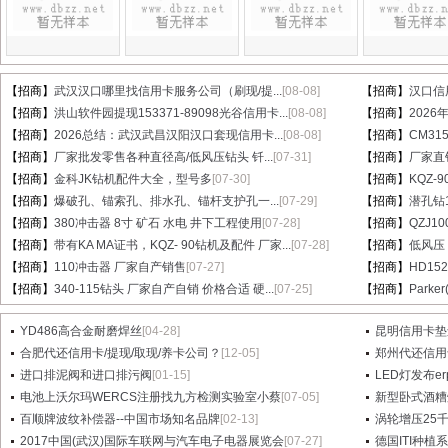
【招商】
武汉汉口哪里找信用卡服务公司（刷现/提...
[08-08]
【招商】
汉口信
【招商】
洪山软件园提现153371-89098光谷信用卡...
[08-08]
【招商】
202
【招商】
2026总结：武汉武昌汉阳汉口套现信用卡...
[08-08]
【招商】
CM31
【招商】
厂家批发零售各种直径高/低风压钻头 钎...
[07-31]
【招商】
厂家直销
【招商】
金科JK钻机配件大全，型号多
[07-30]
【招商】
KQZ-
【招商】
爆破孔、锚索孔、排水孔、锚杆支护孔一...
[07-29]
【招商】
潜孔钻1
【招商】
380冲击器 8寸 矿石 水电 井下工程使用
[07-28]
【招商】
QZJ1
【招商】
带有KA MA证书，KQZ- 90钻机及配件 厂家...
[07-28]
【招商】
低风压
【招商】
110冲击器 厂家自产销售
[07-27]
【招商】
HD15
【招商】
340-115钻头 厂家自产自销 价格合适 硬...
[07-25]
【招商】
Parke
YD486高合金耐磨焊丝
[04-28]
昆明信用卡垫
合肥代还信用卡/提现/取现/养卡公司？
[12-05]
郑州代还信用
进口排泥阀和进口排污阀
[01-15]
LED灯发布e
电池上沃尔玛WERCS注册找九方检测实验室小蔡
[07-05]
新型卧式酒糟
百顺牌波纹补偿器--中国市场知名品牌
[02-13]
涡轮增压25
2017中国(武汉)国际车联网与汽车电子电器展览会
[07-27]
德国ITI种植