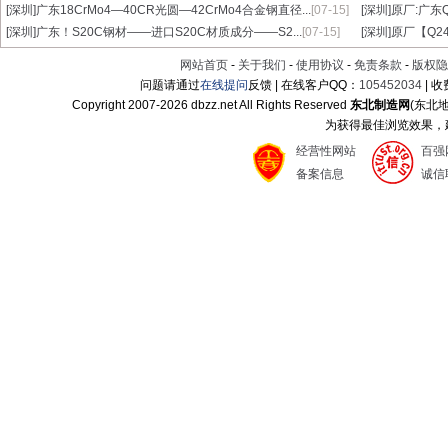
[深圳]
广东18CrMo4—40CR光圆—42CrMo4合金钢直径...
[07-15]
[深圳]
原厂:广东Q3
[深圳]
广东！S20C钢材——进口S20C材质成分——S2...
[07-15]
[深圳]
原厂【Q24
网站首页
-
关于我们
-
使用协议
-
免责条款
-
版权隐
问题请通过
在线提问
反馈 | 在线客户QQ：
105452034
| 
Copyright 2007-
2026 dbzz.net All Rights Reserved
东北制造网
(东北
为获得最佳浏览效果，建议
经营性网站
百强
备案信息
诚信