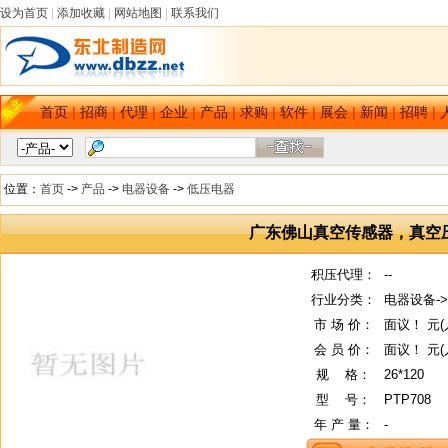
设为首页
|
添加收藏
|
网站地图
|
联系我们
首页
|
招商
|
代理
|
企业
|
产品
|
求购
|
软件
|
展会
|
新闻
|
招聘
|
位置：
首页
->
产品
->
电器设备
->
低压电器
广东佛山真空传感器，真空
积压代理：
--
行业分类：
电器设备-
市 场 价：
面议！ 元(
会 员 价：
面议！ 元(
规
--
格：
26*120
型
--
号：
PTP708
年 产 量：
-