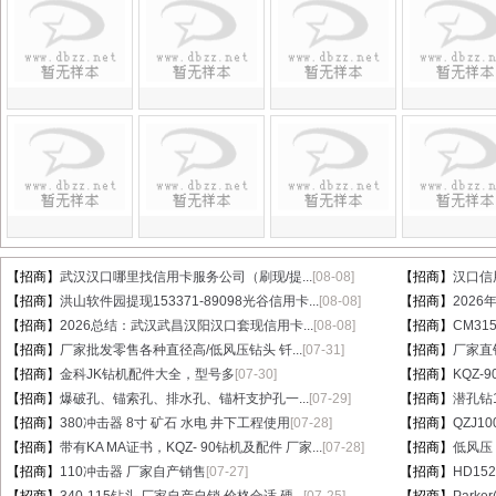
【招商】
武汉汉口哪里找信用卡服务公司（刷现/提...
[08-08]
【招商】
汉口信
【招商】
洪山软件园提现153371-89098光谷信用卡...
[08-08]
【招商】
202
【招商】
2026总结：武汉武昌汉阳汉口套现信用卡...
[08-08]
【招商】
CM31
【招商】
厂家批发零售各种直径高/低风压钻头 钎...
[07-31]
【招商】
厂家直销
【招商】
金科JK钻机配件大全，型号多
[07-30]
【招商】
KQZ-
【招商】
爆破孔、锚索孔、排水孔、锚杆支护孔一...
[07-29]
【招商】
潜孔钻1
【招商】
380冲击器 8寸 矿石 水电 井下工程使用
[07-28]
【招商】
QZJ1
【招商】
带有KA MA证书，KQZ- 90钻机及配件 厂家...
[07-28]
【招商】
低风压
【招商】
110冲击器 厂家自产销售
[07-27]
【招商】
HD15