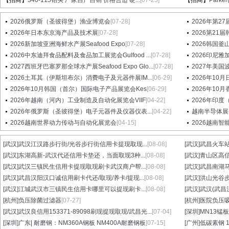
【招商】
340-115钻头 厂家自产自销 价格合适 硬...
[07-25]
【招商】
Parke
2026俄罗斯（圣彼得堡）渔业博览会
[07-28]
2026年第2
2026年日本东京海产品及技术展
[07-28]
2026第21届
2026新加坡亚洲海鲜水产展Seafood Expo
[07-28]
2026韩国釜
2026中东迪拜食品配料及食品加工展览会Gulfood ...
[07-28]
2026印尼雅加
2027西班牙巴塞罗那全球水产展Seafood Expo Glo...
[07-28]
2027年美国波士
2026土耳其（伊斯坦布尔）消费电子及元器件展IM...
[06-29]
2026年1
2026年10月韩国（首尔）国际电子产品展览会Kes
[06-29]
2026年10
2026年越南（河内）工业制造及自动化展览会VIIF
[04-22]
2026年印度
2026年俄罗斯（圣彼得堡）电子元器件及仪器仪表...
[04-22]
越南半导体展-
2026越南世界动力传动与自动化展览会
[04-15]
2026越南
[武汉]
武汉江汉路步行街/光谷步行街信用卡提现取现...
[08-08]
[武汉]
武昌火车站
[武汉]
东湖高新-武汉代还信用卡垫还，当面取现3种...
[08-08]
[武汉]
青山区高信
[武汉]
武汉三镇民生信用卡提现取现刷卡武汉商户帮...
[08-08]
[武汉]
武昌南湖马
[武汉]
武昌汉阳汉口诚信用刷卡代还/取现/养卡/提现...
[08-08]
[武汉]
洪山光谷步
[武汉]
江城武汉市三镇民生信用卡哪里可以提现刷卡...
[08-08]
[武汉]
武汉(武昌
[杭州]
负压除菌过滤器
[07-27]
[杭州]
医院负压
[武汉]
武汉良信用153371-89098刷现提现取现/武昌光...
[07-04]
[深圳]
MN13锰板
[深圳]
广东| 耐磨钢：NM360A钢板 NM400A耐磨钢板
[07-15]
[广州]
低碳素钢 1