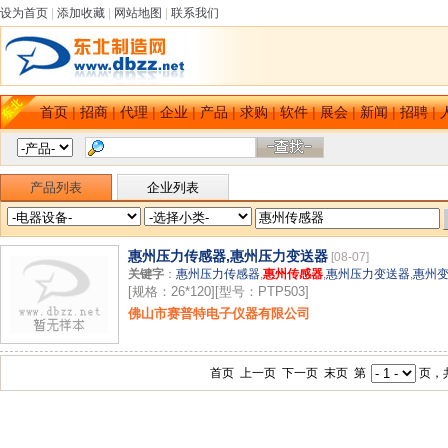
设为首页
|
添加收藏
|
网站地图
|
联系我们
首页
|
招商
|
代理
|
企业
|
产品
|
求购
|
软件
|
展会
|
新闻
|
招聘
|
产品列表
企业列表
惠州压力传感器,惠州压力变送器
[08-07]
关键字
：
惠州压力传感器
,
惠州传感器
,
惠州压力变送器
,
惠州
[规格：26*120][型号：PTP503]
佛山市赛普特电子仪器有限公司
首页 上一页 下一页 末页 第
页，共