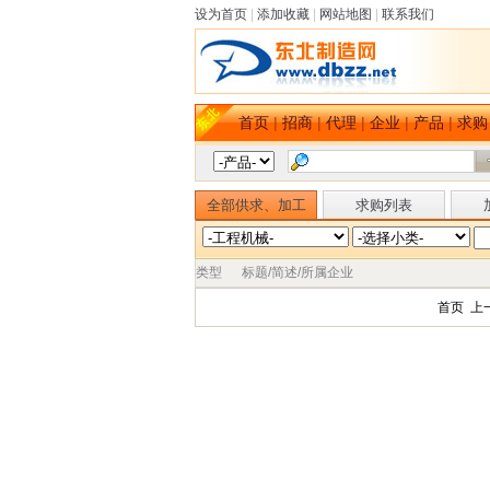
设为首页
|
添加收藏
|
网站地图
|
联系我们
首页
|
招商
|
代理
|
企业
|
产品
|
求购
全部供求、加工
求购列表
类型
标题/简述/所属企业
首页 上