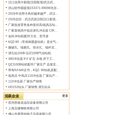
汉口信用卡刷现/汉阳取现/武汉武...
洪山软件园提现153371-89098光谷...
2026年信用卡风控越来越严，武汉...
2026总结：武汉武昌汉阳汉口套现...
厂家批发零售各种直径高/低风压钻...
厂家直销高中低压潜孔冲击器 CIR...
金科JK钻机配件大全，型号多
KQZ-90（常俗称圆盘钻机）是全气...
爆破孔、锚索孔、排水孔、锚杆支...
潜孔钻100B QJZ100B气动钻机
380冲击器 8寸 矿石 水电 井下工...
QZJ100B钻机配件厂家生产 边坡支...
带有KA MA证书，KQZ- 90钻机及配...
低风压 中风压110冲击器 厂家自产...
110冲击器 厂家自产销售
HD152钻头 厂家销售 潜孔钻头
活跃企业
更多
苏州胜铭龙油压设备有限公司
上海宝缘钢铁有限公司
佛山市赛普特电子仪器有限公司