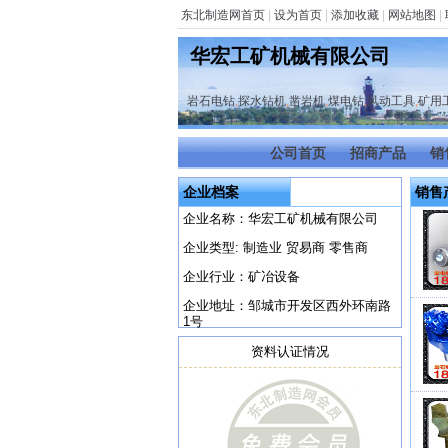
东北制造网首页
|
设为首页
|
添加收藏
|
网站地图
|
华宏工矿机械有限公司
岩石电钻
,
探水钻机
,
凿岩机
,
煤电钻
,
风动工具
,
矿用
公司首页
招商产品
销
企业档案
销售
企业名称：华宏工矿机械有限公司
企业类型: 制造业 贸易商 零售商
企业行业：矿冶设备
企业地址：邹城市开发区西外环南路
1号
资料认证情况