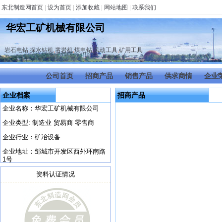
东北制造网首页
|
设为首页
|
添加收藏
|
网站地图
|
联系我们
华宏工矿机械有限公司
岩石电钻
,
探水钻机
,
凿岩机
,
煤电钻
,
风动工具
,
矿用工具
公司首页
招商产品
销售产品
供求商情
企业
企业档案
招商产品
企业名称：华宏工矿机械有限公司
企业类型: 制造业 贸易商 零售商
企业行业：矿冶设备
企业地址：邹城市开发区西外环南路
1号
资料认证情况