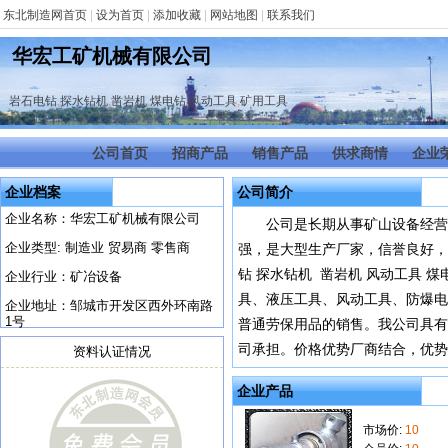
东北制造网首页
|
设为首页
|
添加收藏
|
网站地图
|
联系我们
华宏工矿机械有限公司
岩石电钻
,
探水钻机
,
凿岩机
,
煤电钻
,
风动工具
,
矿用工具
公司首页
招商产品
销售产品
供求商情
企业
企业档案
公司简介
企业名称：华宏工矿机械有限公司
公司是长期从事矿山设备经营
企业类型: 制造业 贸易商 零售商
强，是大型生产厂家，信誉良好
钻 探水钻机 凿岩机 风动工具
企业行业：矿冶设备
具、液压工具、风动工具、防爆电
企业地址：邹城市开发区西外环南路
1号
普通劳保用品的销售。我公司具有
司承担。价格优势厂商结合，优势.
资料认证情况
企业产品
市场价:
10