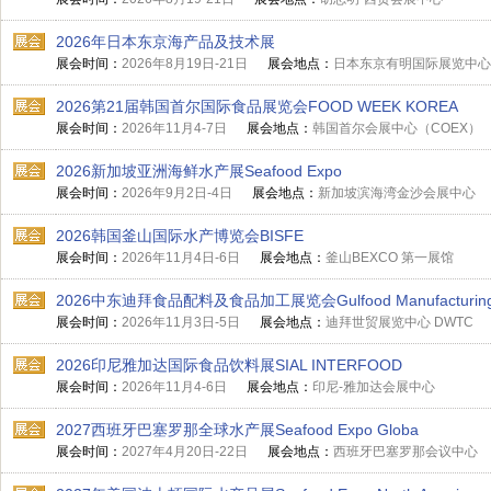
2026年日本东京海产品及技术展
展会时间：
2026年8月19日-21日
展会地点：
日本东京有明国际展览中心
2026第21届韩国首尔国际食品展览会FOOD WEEK KOREA
展会时间：
2026年11月4-7日
展会地点：
韩国首尔会展中心（COEX）
2026新加坡亚洲海鲜水产展Seafood Expo
展会时间：
2026年9月2日-4日
展会地点：
新加坡滨海湾金沙会展中心
2026韩国釜山国际水产博览会BISFE
展会时间：
2026年11月4日-6日
展会地点：
釜山BEXCO 第一展馆
2026中东迪拜食品配料及食品加工展览会Gulfood Manufacturin
展会时间：
2026年11月3日-5日
展会地点：
迪拜世贸展览中心 DWTC
2026印尼雅加达国际食品饮料展SIAL INTERFOOD
展会时间：
2026年11月4-6日
展会地点：
印尼-雅加达会展中心
2027西班牙巴塞罗那全球水产展Seafood Expo Globa
展会时间：
2027年4月20日-22日
展会地点：
西班牙巴塞罗那会议中心