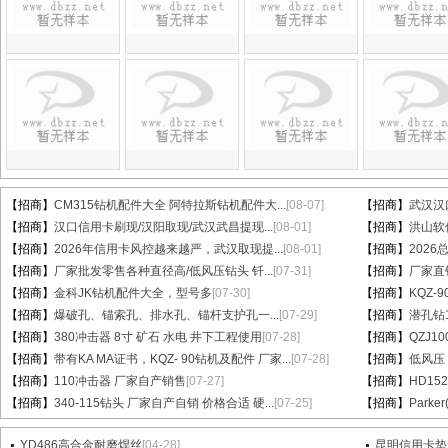
【招商】
CM315钻机配件大全 阿特拉斯钻机配件大...
[08-07]
【招商】
武汉汉
【招商】
汉口信用卡刷现/汉阳取现/武汉武昌提现...
[08-01]
【招商】
洪山软件
【招商】
2026年信用卡风控越来越严，武汉取现提...
[08-01]
【招商】
202
【招商】
厂家批发零售各种直径高/低风压钻头 钎...
[07-31]
【招商】
厂家直销
【招商】
金科JK钻机配件大全，型号多
[07-30]
【招商】
KQZ-
【招商】
爆破孔、锚索孔、排水孔、锚杆支护孔一...
[07-29]
【招商】
潜孔钻1
【招商】
380冲击器 8寸 矿石 水电 井下工程使用
[07-28]
【招商】
QZJ1
【招商】
带有KA MA证书，KQZ- 90钻机及配件 厂家...
[07-28]
【招商】
低风压
【招商】
110冲击器 厂家自产销售
[07-27]
【招商】
HD15
【招商】
340-115钻头 厂家自产自销 价格合适 硬...
[07-25]
【招商】
Parke
YD486高合金耐磨焊丝
[04-28]
昆明信用卡垫