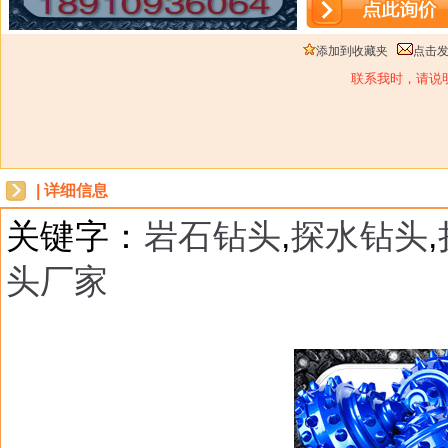
添加到收藏夹
点击
联系我时，请说
| 详细信息
关键字：
岩石钻头
,
探水钻头
,
头厂家
dbzz