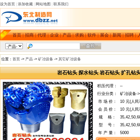
设为首页
|
添加收藏
|
网站地图
|
联系我们
首页
|
招商
|
代理
|
企业
|
产品
|
求购
|
软件
|
展会
|
新闻
|
招聘
|
位置：
首页
->
产品
->
矿冶设备
->
其它矿冶设备
岩石钻头 探水钻头 岩石钻头 扩孔钻
积压代理：
--
行业分类：
矿冶设备-
市 场 价：
10 元(人民
会 员 价：
10 元(人民
规
--
格：
35,42,50,6
型
--
号：
35,42,50,6
年 产 量：
5000