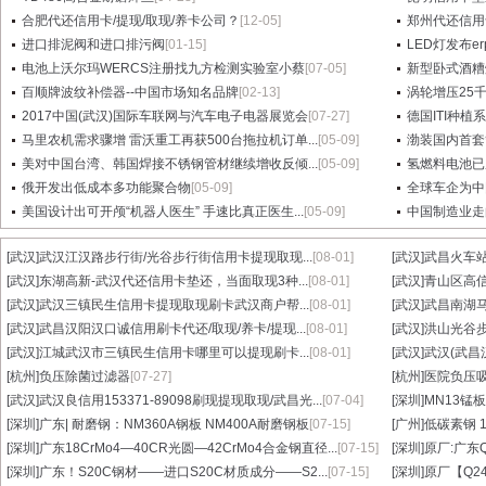
合肥代还信用卡/提现/取现/养卡公司？
[12-05]
郑州代还信用
进口排泥阀和进口排污阀
[01-15]
LED灯发布e
电池上沃尔玛WERCS注册找九方检测实验室小蔡
[07-05]
新型卧式酒糟
百顺牌波纹补偿器--中国市场知名品牌
[02-13]
涡轮增压25
2017中国(武汉)国际车联网与汽车电子电器展览会
[07-27]
德国ITI种植
马里农机需求骤增 雷沃重工再获500台拖拉机订单...
[05-09]
渤装国内首套
美对中国台湾、韩国焊接不锈钢管材继续增收反倾...
[05-09]
氢燃料电池已
俄开发出低成本多功能聚合物
[05-09]
全球车企为中
美国设计出可开颅“机器人医生” 手速比真正医生...
[05-09]
中国制造业走
[武汉]
武汉江汉路步行街/光谷步行街信用卡提现取现...
[08-01]
[武汉]
武昌火车站
[武汉]
东湖高新-武汉代还信用卡垫还，当面取现3种...
[08-01]
[武汉]
青山区高信
[武汉]
武汉三镇民生信用卡提现取现刷卡武汉商户帮...
[08-01]
[武汉]
武昌南湖马
[武汉]
武昌汉阳汉口诚信用刷卡代还/取现/养卡/提现...
[08-01]
[武汉]
洪山光谷步
[武汉]
江城武汉市三镇民生信用卡哪里可以提现刷卡...
[08-01]
[武汉]
武汉(武昌
[杭州]
负压除菌过滤器
[07-27]
[杭州]
医院负压
[武汉]
武汉良信用153371-89098刷现提现取现/武昌光...
[07-04]
[深圳]
MN13锰板
[深圳]
广东| 耐磨钢：NM360A钢板 NM400A耐磨钢板
[07-15]
[广州]
低碳素钢 1
[深圳]
广东18CrMo4—40CR光圆—42CrMo4合金钢直径...
[07-15]
[深圳]
原厂:广东Q3
[深圳]
广东！S20C钢材——进口S20C材质成分——S2...
[07-15]
[深圳]
原厂【Q24