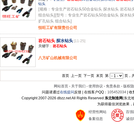
钻头
[规格：专业生产岩石钻头50合金钻头 探水钻头 岩石钻
组合钻头][型号：专业生产岩石钻头50合金钻头 探水钻
扩孔钻头 组合钻头]
恒旺工矿有限责任公司
岩石钻头
探水钻头
[11-25]
关键字
：
岩石钻头
八方矿山机械有限公司
首页 上一页 下一页 末页 第
页，共
网站首页
-
关于我们
-
使用协议
-
免责条款
-
版权隐
问题请通过
在线提问
反馈 | 在线客户QQ：
105452034
| 
Copyright 2007-
2026 dbzz.net All Rights Reserved
东北制造网
(东北
为获得最佳浏览效果，建议
经营性网站
百强
备案信息
诚信