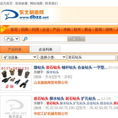
设为首页
|
添加收藏
|
网站地图
|
联系我们
首页
|
招商
|
代理
|
企业
|
产品
|
求购
|
软件
|
展会
|
新闻
|
招聘
|
产品列表
企业列表
煤钻头
岩石钻头
锚杆钻头 合金钻头 一字型...
[03-03
关键字
：
探水钻头
[规格：齐全][型号：弃权]
山东嘉能商贸有限公司
岩石钻头
探水钻头
岩石钻头
扩孔钻头 ...
[11-29]
关键字
：
岩石钻头
,
探水钻头
,
扩孔钻头
,
合金钻头
,
组合钻头
,
岩
[规格：35,42,50,60,75,100,1][型号：35,42,50,60,75,100
华宏工矿机械有限公司