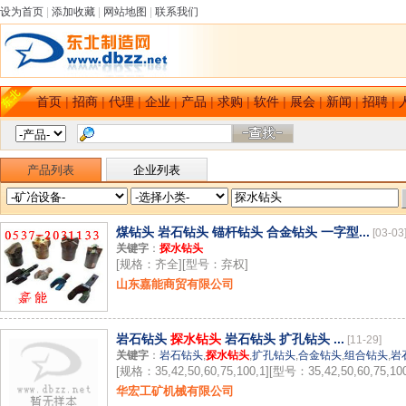
设为首页
|
添加收藏
|
网站地图
|
联系我们
首页
|
招商
|
代理
|
企业
|
产品
|
求购
|
软件
|
展会
|
新闻
|
招聘
|
产品列表
企业列表
煤钻头 岩石钻头 锚杆钻头 合金钻头 一字型...
[03-03
关键字
：
探水钻头
[规格：齐全][型号：弃权]
山东嘉能商贸有限公司
岩石钻头
探水钻头
岩石钻头 扩孔钻头 ...
[11-29]
关键字
：
岩石钻头
,
探水钻头
,
扩孔钻头
,
合金钻头
,
组合钻头
,
岩
[规格：35,42,50,60,75,100,1][型号：35,42,50,60,75,100
华宏工矿机械有限公司