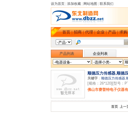
设为首页
|
添加收藏
|
网站地图
|
联系我们
首页
|
招商
|
代理
|
企业
|
产品
|
求购
产品列表
企业列表
顺德压力传感器,顺德
关键字
：
顺德压力传感器
,
[规格：26*120][型号：PT
佛山市赛普特电子仪器
首页 上一