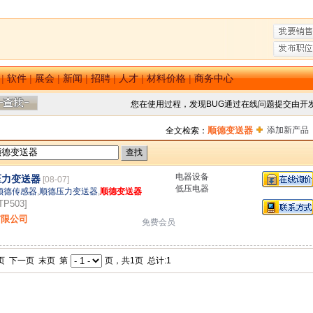
|
软件
|
展会
|
新闻
|
招聘
|
人才
|
材料价格
|
商务中心
您在使用过程，发现BUG通过在线问题提交由开
顺德变送器
添加新产品
全文检索：
电器设备
压力变送器
[08-07]
低压电器
顺德传感器
,
顺德压力变送器
,
顺德变送器
P503]
有限公司
免费会员
页 下一页 末页 第
页，共1页 总计:1