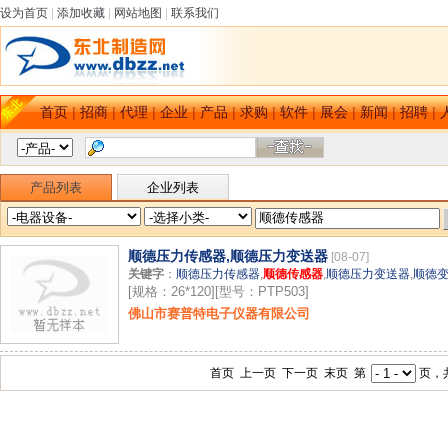
设为首页
|
添加收藏
|
网站地图
|
联系我们
首页
|
招商
|
代理
|
企业
|
产品
|
求购
|
软件
|
展会
|
新闻
|
招聘
|
产品列表
企业列表
顺德压力传感器,顺德压力变送器
[08-07]
关键字
：
顺德压力传感器
,
顺德传感器
,
顺德压力变送器
,
顺德
[规格：26*120][型号：PTP503]
佛山市赛普特电子仪器有限公司
首页 上一页 下一页 末页 第
页，共