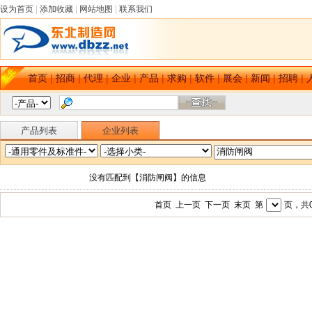
设为首页
|
添加收藏
|
网站地图
|
联系我们
首页
|
招商
|
代理
|
企业
|
产品
|
求购
|
软件
|
展会
|
新闻
|
招聘
|
产品列表
企业列表
没有匹配到【消防闸阀】的信息
首页 上一页 下一页 末页 第
页，共0