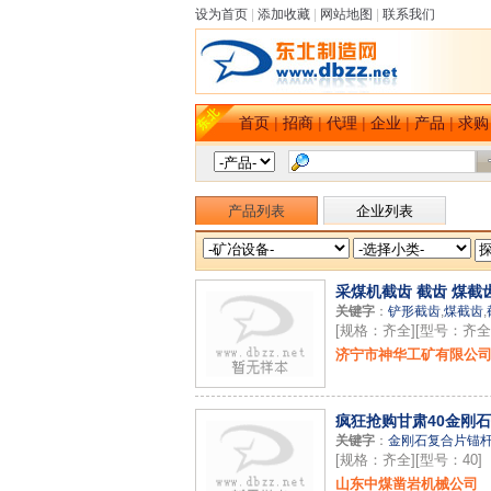
设为首页
|
添加收藏
|
网站地图
|
联系我们
首页
|
招商
|
代理
|
企业
|
产品
|
求购
产品列表
企业列表
采煤机截齿 截齿 煤截
关键字
：
铲形截齿
,
煤截齿
,
[规格：齐全][型号：齐全
济宁市神华工矿有限公
疯狂抢购甘肃40金刚
关键字
：
金刚石复合片锚
[规格：齐全][型号：40]
山东中煤凿岩机械公司