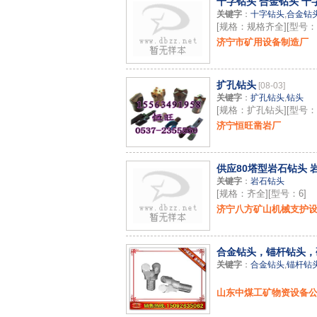
十字钻头 合金钻头 十
关键字
：
十字钻头
,
合金钻
[规格：规格齐全][型号
济宁市矿用设备制造厂
扩孔钻头
[08-03]
关键字
：
扩孔钻头
,
钻头
[规格：扩孔钻头][型号
济宁恒旺凿岩厂
供应80塔型岩石钻头 
关键字
：
岩石钻头
[规格：齐全][型号：6]
济宁八方矿山机械支护
合金钻头，锚杆钻头，硬
关键字
：
合金钻头
,
锚杆钻
山东中煤工矿物资设备公