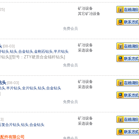
矿冶设备
25]
其它矿冶设备
免费会员
矿冶设备
头
[08-03]
采选设备
杆钻头
,
钻头
,
合金钻头
,
金刚石钻头
,
半片钻头
杆钻头][型号：ZTY硬质合金锚杆钻头]
免费会员
矿冶设备
钻头
[08-03]
采选设备
钻头
,
半片钻头
,
全片钻头
,
钻头
,
合金钻头
]
免费会员
矿冶设备
23]
采选设备
石复合片钻头
,
钻头
,
合金钻头
械配件有限公司
免费会员