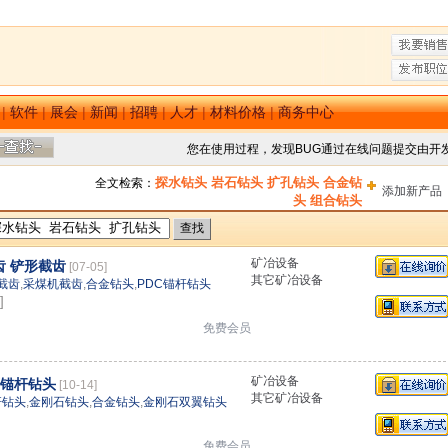
|
软件
|
展会
|
新闻
|
招聘
|
人才
|
材料价格
|
商务中心
您在使用过程，发现BUG通过在线问题提交由开
探水钻头 岩石钻头 扩孔钻头 合金钻
全文检索：
添加新产品
头 组合钻头
矿冶设备
齿 铲形截齿
[07-05]
其它矿冶设备
截齿
,
采煤机截齿
,
合金钻头
,
PDC锚杆钻头
]
司
免费会员
矿冶设备
石锚杆钻头
[10-14]
其它矿冶设备
杆钻头
,
金刚石钻头
,
合金钻头
,
金刚石双翼钻头
免费会员