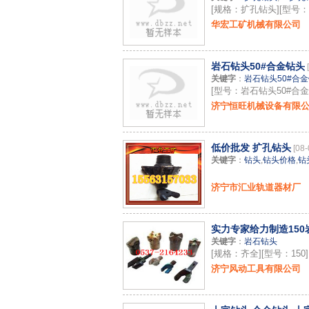
[规格：扩孔钻头][型号
华宏工矿机械有限公司
岩石钻头50#合金钻头
关键字
：
岩石钻头50#合
[型号：岩石钻头50#合金
济宁恒旺机械设备有限
低价批发 扩孔钻头
[08-
关键字
：
钻头
,
钻头价格
,
钻
济宁市汇业轨道器材厂
实力专家给力制造150
关键字
：
岩石钻头
[规格：齐全][型号：150]
济宁风动工具有限公司